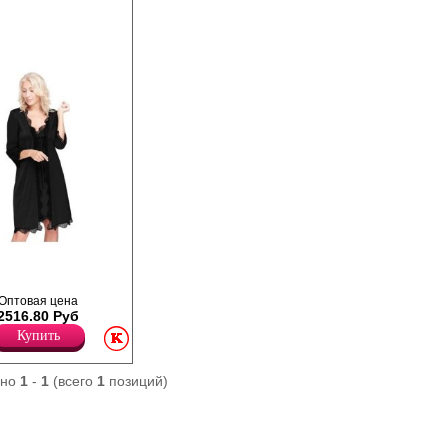
ы, из стрейч -
делкой по рукаву,
Рукав 3/4.
Оптовая цена
2516.80 Руб
Купить
ано
1
-
1
(всего
1
позиций)