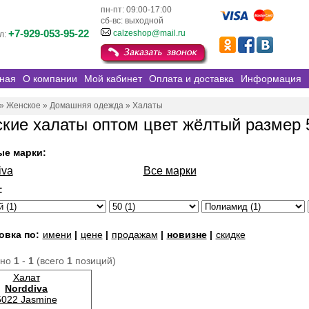
пн-пт: 09:00-17:00
сб-вс: выходной
+7-929-053-95-22
calzeshop@mail.ru
л:
ная
О компании
Мой кабинет
Оплата и доставка
Информация
»
Женское
»
Домашняя одежда
»
Халаты
кие халаты оптом цвет жёлтый размер 
ые марки:
iva
Все марки
:
овка по:
имени
|
цене
|
продажам
|
новизне
|
скидке
ано
1
-
1
(всего
1
позиций)
Халат
Norddiva
5022 Jasmine