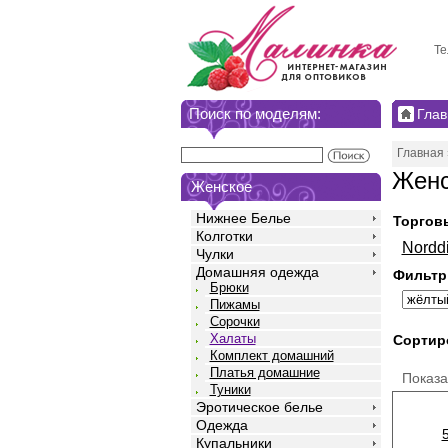
Те
Поиск по моделям:
Глав
Главная
Женс
Женское
Нижнее Белье
Торгов
Колготки
Nordd
Чулки
Домашняя одежда
Фильтр
Брюки
Пижамы
Сорочки
Халаты
Сортир
Комплект домашний
Платья домашние
Показ
Туники
Эротическое белье
Одежда
Купальники