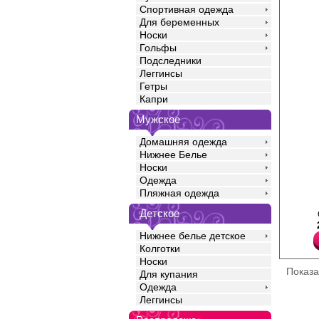
Спортивная одежда
Для беременных
Носки
Гольфы
Подследники
Леггинсы
Гетры
Капри
Мужское
Домашняя одежда
Нижнее Белье
Носки
Одежда
Пеньюар средней длин
Пляжная одежда
атласа с кружевной от
борту и низу изделия. 
Детское
Полиамид 80%
Эластан 20%
Нижнее белье детское
Колготки
Носки
Показ
Для купания
Одежда
Леггинсы