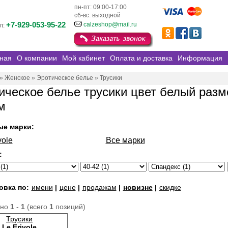
пн-пт: 09:00-17:00
сб-вс: выходной
+7-929-053-95-22
calzeshop@mail.ru
л:
ная
О компании
Мой кабинет
Оплата и доставка
Информация
»
Женское
»
Эротическое белье
»
Трусики
ическое белье трусики цвет белый разм
м
ые марки:
vole
Все марки
:
овка по:
имени
|
цене
|
продажам
|
новизне
|
скидке
ано
1
-
1
(всего
1
позиций)
Трусики
Le Frivole