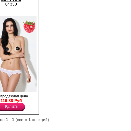
04330
−70%
сики с открытым
спродажная цена
очкой.
119.88 Руб
Купить
ано
1
-
1
(всего
1
позиций)