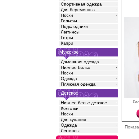
Спортивная одежда
Для беременных
Носки
Гольфы
Подследники
Леггинсы
Гетры
Капри
Мужское
Домашняя одежда
Нижнее Белье
Носки
Одежда
Пляжная одежда
Детское
Соблазнительные тру
Ра
Нижнее белье детское
доступом и нежной юб
Колготки
Полиамид 91%
Носки
Спандекс 9%
Для купания
Одежда
Показ
Леггинсы