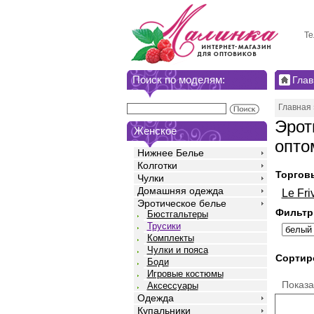
Те
Поиск по моделям:
Глав
Главная
Эрот
Женское
опто
Нижнее Белье
Колготки
Торгов
Чулки
Домашняя одежда
Le Fri
Эротическое белье
Фильтр
Бюстгальтеры
Трусики
Комплекты
Чулки и пояса
Сортир
Боди
Игровые костюмы
Показ
Аксессуары
Одежда
Купальники