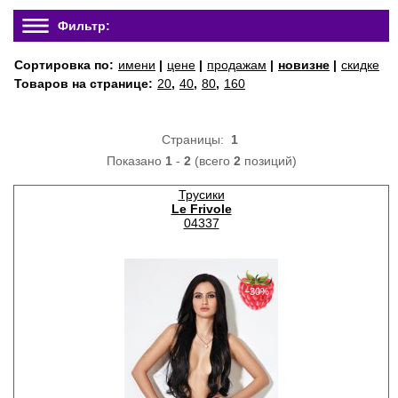
Фильтр:
Сортировка по:
имени
|
цене
|
продажам
|
новизне
|
скидке
Товаров на странице:
20
,
40
,
80
,
160
Страницы:
1
Показано
1
-
2
(всего
2
позиций)
Трусики
Le Frivole
04337
−30%