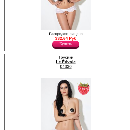
Завлекающие трусики с
Распродажная цена
открытым доступом и
332.64 Руб
нежной юбочкой.
Купить
Лайкра 9%
Полиамид 91%
Трусики
Le Frivole
04330
−70%