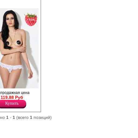
−70%
сики с открытым
спродажная цена
очкой.
119.88 Руб
Купить
ано
1
-
1
(всего
1
позиций)