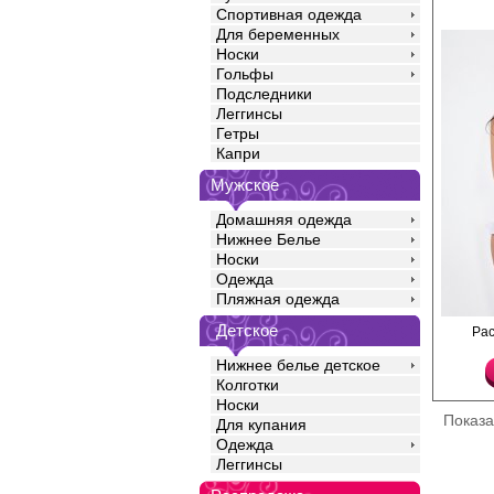
Спортивная одежда
Для беременных
Носки
Гольфы
Подследники
Леггинсы
Гетры
Капри
Мужское
Домашняя одежда
Нижнее Белье
Носки
Одежда
Пляжная одежда
Детское
Соблазнительные тру
Ра
доступом и нежной юб
Полиамид 91%
Нижнее белье детское
Спандекс 9%
Колготки
Носки
Показ
Для купания
Одежда
Леггинсы