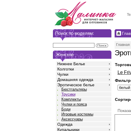
Те
Поиск по моделям:
Глав
Главная
Эрот
Женское
Нижнее Белье
Торгов
Колготки
Le Fri
Чулки
Домашняя одежда
Фильтр
Эротическое белье
Бюстгальтеры
Трусики
Сортир
Комплекты
Чулки и пояса
Боди
Показ
Игровые костюмы
Аксессуары
Одежда
Купальники