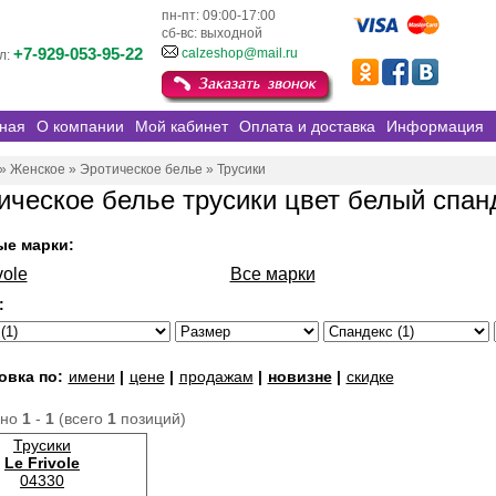
пн-пт: 09:00-17:00
сб-вс: выходной
+7-929-053-95-22
calzeshop@mail.ru
л:
ная
О компании
Мой кабинет
Оплата и доставка
Информация
»
Женское
»
Эротическое белье
»
Трусики
ическое белье трусики цвет белый спан
ые марки:
vole
Все марки
:
овка по:
имени
|
цене
|
продажам
|
новизне
|
скидке
ано
1
-
1
(всего
1
позиций)
Трусики
Le Frivole
04330