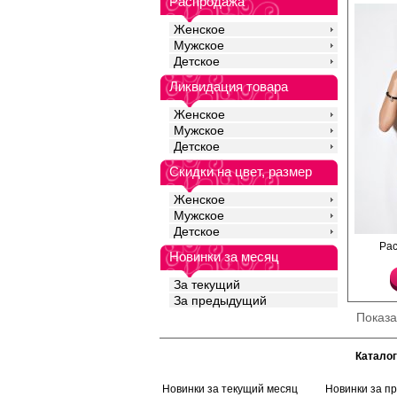
Распродажа
Женское
Мужское
Детское
Ликвидация товара
Женское
Мужское
Детское
Скидки на цвет, размер
Женское
Мужское
Детское
Экстравагантные трус
Ра
Новинки за месяц
доступом, кружевной в
декоративным поясом
лент.
За текущий
Лайкра 16%
За предыдущий
Полиамид 84%
Показ
Каталог
Новинки за текущий месяц
Новинки за п