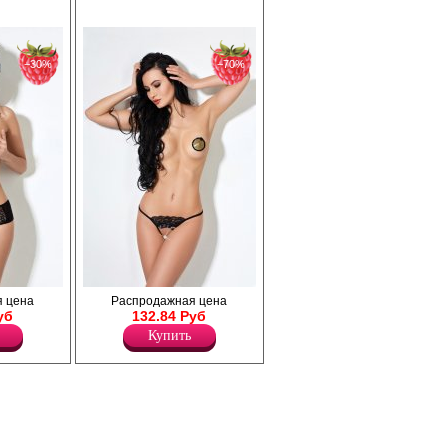
−30%
−70%
м
Дерзкие трусики из кружева с открытым
 цена
Распродажная цена
 и
доступом и атласным бантиком.
уб
132.84 Руб
и.
Лайкра 24%
Купить
Полиамид 76%