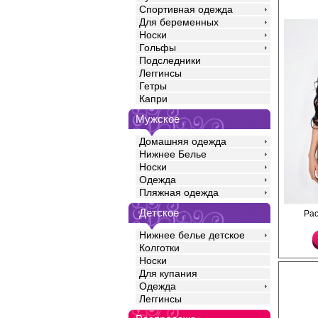
Спортивная одежда
Для беременных
Носки
Гольфы
Подследники
Леггинсы
Гетры
Капри
Мужское
Домашняя одежда
Нижнее Белье
Носки
Одежда
Пляжная одежда
Детское
Завлекающие трусики
Ра
доступом и нежной юб
Лайкра 9%
Нижнее белье детское
Полиамид 91%
Колготки
Носки
Для купания
Одежда
Леггинсы