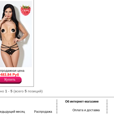
−30%
ики с открытым
спродажная цена
ставкой и
483.84 Руб
 из переплетённых
Купить
ано
1
-
5
(всего
5
позиций)
Об интернет-магазине
Оплата и доставка
редыдущий месяц
Распродажа