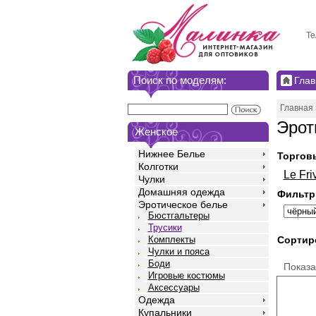
Те
Поиск по моделям:
Глав
Главная
Эрот
Женское
Нижнее Белье
Торгов
Колготки
Le Fri
Чулки
Домашняя одежда
Фильтр
Эротическое белье
Бюстгальтеры
Трусики
Сортир
Комплекты
Чулки и пояса
Боди
Показ
Игровые костюмы
Аксессуары
Одежда
Купальники