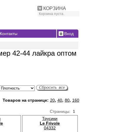
КОРЗИНА
Корзина пуста.
Контакты
Вход
мер 42-44 лайкра оптом
Товаров на странице:
20
,
40
,
80
,
160
Страницы:
1
и
Трусики
le
Le Frivole
04332