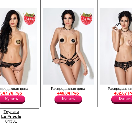
−30%
−30%
 с открытым
Кружевные высокие трусики с открытым
Искушающие трусики с открыты
спродажная цена
Распродажная цена
Распродажная
очкой.
доступом и декоративным поясом из
доступом, кружевными вставками
347.76 Руб
446.04 Руб
462.67 Р
множества бретелей.
декоративной шнуровкой сперед
Купить
Купить
Купить
Лайкра 24%
Лайкра 16%
Полиамид 76%
Полиамид 84%
Трусики
Le Frivole
04331