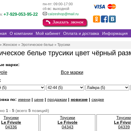
пн-пт: 09:00-17:00
сб-вс: выходной
+7-929-053-95-22
calzeshop@mail.ru
л:
ная
О компании
Мой кабинет
Оплата и доставка
Информация
»
Женское
»
Эротическое белье
»
Трусики
ическое белье трусики цвет чёрный раз
ые марки:
vole
Все марки
:
овка по:
имени
|
цене
|
продажам
|
новизне
|
скидке
ано
1
-
5
(всего
5
позиций)
Трусики
Трусики
Трусик
Le Frivole
Le Frivole
Le Frivo
04336
04343
04339