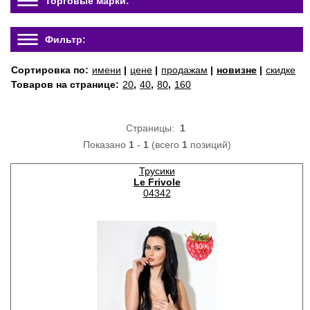
Торговые марки:
Фильтр:
Сортировка по:
имени
|
цене
|
продажам
|
новизне
|
скидке
Товаров на странице:
20
,
40
,
80
,
160
Страницы:
1
Показано
1
-
1
(всего
1
позиций)
Трусики
Le Frivole
04342
−30%