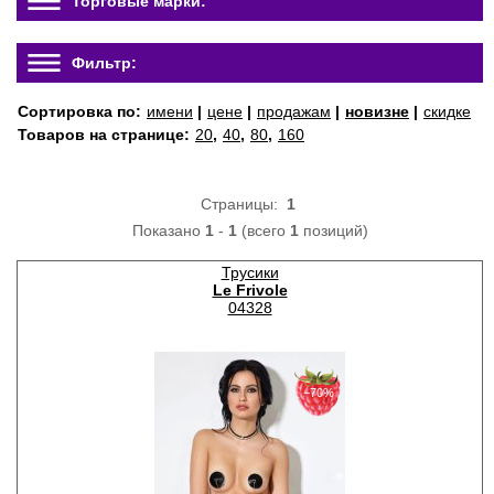
Торговые марки:
Фильтр:
Сортировка по:
имени
|
цене
|
продажам
|
новизне
|
скидке
Товаров на странице:
20
,
40
,
80
,
160
Страницы:
1
Показано
1
-
1
(всего
1
позиций)
Трусики
Le Frivole
04328
−70%