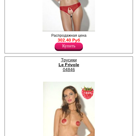
Трусики с доступом из
Распродажная цена
тонкой эластичной сетки
302.40 Руб
облегают бедра. Овальный
Купить
вырез передней части
декорирован кокетливой
черной кисточкой. «Спинку»
Трусики
украшает изящный
Le Frivole
фигурный пояс.
Лайкра 9%
04846
Полиамид 91%
−40%