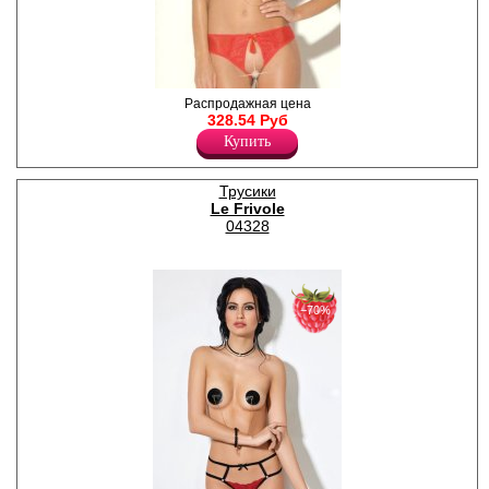
Трусики с доступом из
Распродажная цена
красной полупрозрачной
328.54 Руб
сетки и кружева.
Купить
Провокационный вырез на
задней части украшает
маленький черный бантик,
Трусики
на передней – кокетливая
Le Frivole
кисточка.
Лайкра 16%
04328
Полиамид 84%
−70%