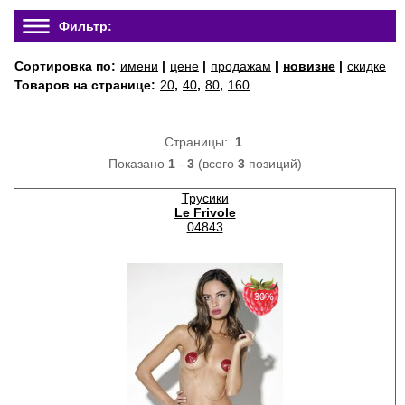
Фильтр:
Сортировка по:
имени
|
цене
|
продажам
|
новизне
|
скидке
Товаров на странице:
20
,
40
,
80
,
160
Страницы:
1
Показано
1
-
3
(всего
3
позиций)
Трусики
Le Frivole
04843
−30%