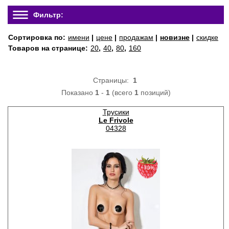
Фильтр:
Сортировка по:
имени
|
цене
|
продажам
|
новизне
|
скидке
Товаров на странице:
20
,
40
,
80
,
160
Страницы:
1
Показано
1
-
1
(всего
1
позиций)
Трусики
Le Frivole
04328
−70%