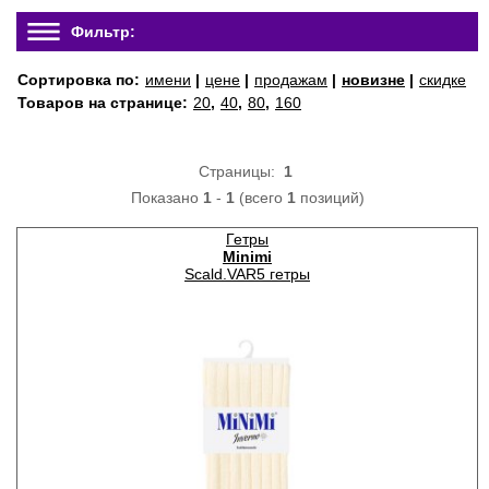
Фильтр:
Сортировка по:
имени
|
цене
|
продажам
|
новизне
|
скидке
Товаров на странице:
20
,
40
,
80
,
160
Страницы:
1
Показано
1
-
1
(всего
1
позиций)
Гетры
Minimi
Scald.VAR5 гетры