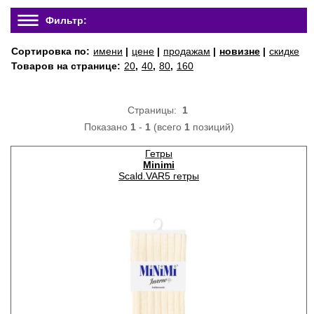
Фильтр:
Сортировка по:
имени
|
цене
|
продажам
|
новизне
|
скидке
Товаров на странице:
20
,
40
,
80
,
160
Страницы:
1
Показано
1
-
1
(всего
1
позиций)
Гетры
Minimi
Scald.VAR5 гетры