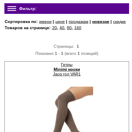
Фильтр:
Сортировка по:
имени
|
цене
|
продажам
|
новизне
|
скидке
Товаров на странице:
20
,
40
,
80
,
160
Страницы:
1
Показано
1
-
1
(всего
1
позиций)
Гетры
Minimi носки
Jacq гол VAR1