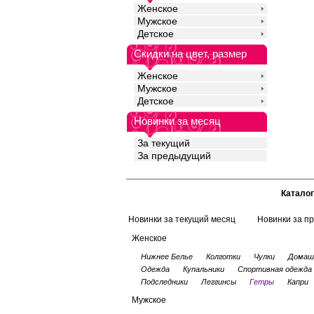
Женское
Мужское
Детское
Скидки на цвет, размер
Женское
Мужское
Детское
Новинки за месяц
За текущий
За предыдущий
Каталог
Новинки за текущий месяц
Новинки за п
Женское
Нижнее Белье
Колготки
Чулки
Домаш
Одежда
Купальники
Спортивная одежда
Подследники
Леггинсы
Гетры
Капри
Мужское