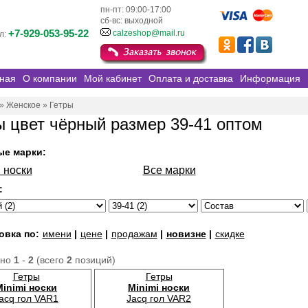
пн-пт: 09:00-17:00
сб-вс: выходной
+7-929-053-95-22
calzeshop@mail.ru
л:
ная
О компании
Мой кабинет
Оплата и доставка
Информация
»
Женское
»
Гетры
ы цвет чёрный размер 39-41 оптом
ые марки:
 носки
Все марки
:
овка по:
имени
|
цене
|
продажам
|
новизне
|
скидке
ано
1
-
2
(всего
2
позиций)
Гетры
Гетры
Minimi носки
Minimi носки
acq гол VAR1
Jacq гол VAR2