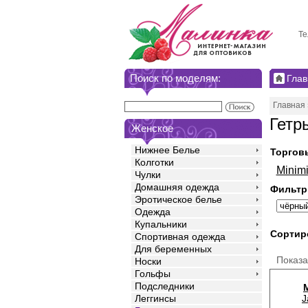
Те
Поиск по моделям:
Глав
Главная
Гетр
Женское
Нижнее Белье
Торгов
Колготки
Minimi
Чулки
Домашняя одежда
Фильтр
Эротическое белье
Одежда
Купальники
Сортир
Спортивная одежда
Для беременных
Показ
Носки
Гольфы
Подследники
J
Леггинсы