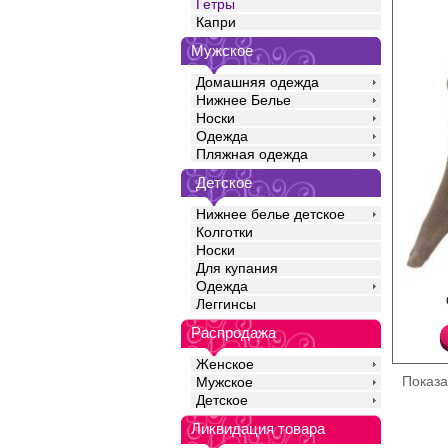
Гетры
Капри
Мужское
Домашняя одежда
Нижнее Белье
Носки
Одежда
Пляжная одежда
Детское
Нижнее белье детское
Колготки
Носки
Для купания
Одежда
Теплые эластичные г
Леггинсы
с шерстью, с жаккард
анатомическая пятка
Распродажа
мысок. Резинка "Топ к
Акрил 47%
Женское
Полиамид 20%
Показ
Мужское
Шерсть 18%
Эластан 15%
Детское
Ликвидация товара