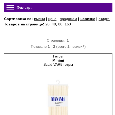
Фильтр:
Сортировка по:
имени
|
цене
|
продажам
|
новизне
|
скидке
Товаров на странице:
20
,
40
,
80
,
160
Страницы:
1
Показано
1
-
2
(всего
2
позиций)
Гетры
Minimi
Scald.VAR5 гетры