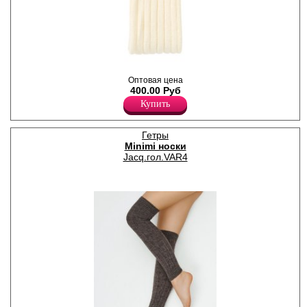
Гетры женские плотностью
Оптовая цена
480den с рисунком "лапша",
400.00 Руб
мягкие и теплые.
Акрил 75%
Купить
Полиамид 14%
Шерсть 10%
Эластан 1%
Гетры
Minimi носки
Jacq.гол.VAR4