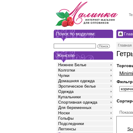
Те
Поиск по моделям:
Глав
Главная
Гетр
Женское
Нижнее Белье
Торгов
Колготки
Minim
Чулки
Домашняя одежда
Фильтр
Эротическое белье
Одежда
Купальники
Сортир
Спортивная одежда
Для беременных
Показ
Носки
Гольфы
Подследники
Sc
Леггинсы