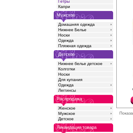
Гетры
Капри
Мужское
Домашняя одежда
Нижнее Белье
Носки
Одежда
Пляжная одежда
Детское
Нижнее белье детское
Колготки
Носки
Для купания
Одежда
Гетры женские плотно
Леггинсы
рисунком "лапша", мяг
Акрил 75%
Распродажа
Полиамид 14%
Шерсть 10%
Эластан 1%
Женское
Показ
Мужское
Детское
Ликвидация товара