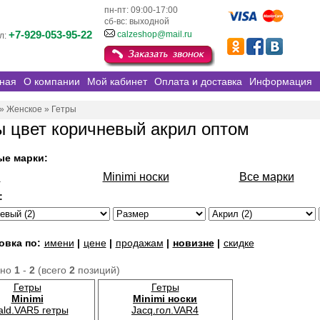
пн-пт: 09:00-17:00
сб-вс: выходной
+7-929-053-95-22
calzeshop@mail.ru
л:
ная
О компании
Мой кабинет
Оплата и доставка
Информация
»
Женское
»
Гетры
ы цвет коричневый акрил оптом
ые марки:
i
Minimi носки
Все марки
:
овка по:
имени
|
цене
|
продажам
|
новизне
|
скидке
ано
1
-
2
(всего
2
позиций)
Гетры
Гетры
Minimi
Minimi носки
ald.VAR5 гетры
Jacq.гол.VAR4