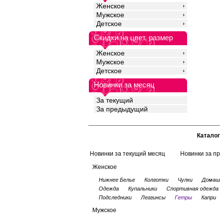
Женское
Мужское
Детское
Скидки на цвет, размер
Женское
Мужское
Детское
Новинки за месяц
За текущий
За предыдущий
Каталог
Новинки за текущий месяц
Новинки за п
Женское
Нижнее Белье
Колготки
Чулки
Домаш
Одежда
Купальники
Спортивная одежда
Подследники
Леггинсы
Гетры
Капри
Мужское