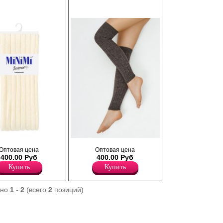
стью 480den с
Плотные, непрозрачные, высокие гетры с
Оптовая цена
Оптовая цена
кие и теплые.
широкой, рифленой, эластичной резинкой,
400.00 Руб
400.00 Руб
позволяющей комфортно удерживаться
без передавливания. Ширина резинки 6,0
Купить
Купить
см. Выполнены с добавлением шерсти для
сохранения комфорта и тепла, и с
добавлением акрила для
ано
1
-
2
(всего
2
позиций)
износоустойчивости и практичности.
Плотность 480ден
Акрил 75%
Полиамид 14%
Шерсть 10%