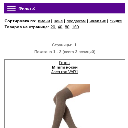
Фильтр:
Сортировка по:
имени
|
цене
|
продажам
|
новизне
|
скидке
Товаров на странице:
20
,
40
,
80
,
160
Страницы:
1
Показано
1
-
2
(всего
2
позиций)
Гетры
Minimi носки
Jacq гол VAR1