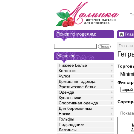
Те
Поиск по моделям:
Глав
Главная
Гетр
Женское
Нижнее Белье
Торгов
Колготки
Minimi
Чулки
Домашняя одежда
Фильтр
Эротическое белье
Одежда
Купальники
Сортир
Спортивная одежда
Для беременных
Показ
Носки
Гольфы
Подследники
J
Леггинсы