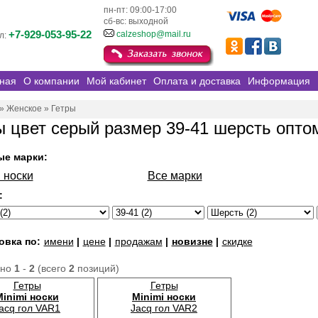
пн-пт: 09:00-17:00
сб-вс: выходной
+7-929-053-95-22
calzeshop@mail.ru
л:
ная
О компании
Мой кабинет
Оплата и доставка
Информация
»
Женское
»
Гетры
ы цвет серый размер 39-41 шерсть опто
ые марки:
 носки
Все марки
:
овка по:
имени
|
цене
|
продажам
|
новизне
|
скидке
ано
1
-
2
(всего
2
позиций)
Гетры
Гетры
Minimi носки
Minimi носки
acq гол VAR1
Jacq гол VAR2