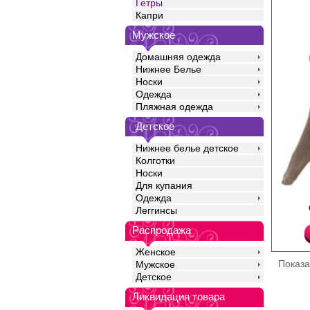
Гетры
Капри
Мужское
Домашняя одежда
Нижнее Белье
Носки
Одежда
Пляжная одежда
Детское
Нижнее белье детское
Колготки
Носки
Для купания
Одежда
Теплые эластичные г
Леггинсы
с шерстью, с жаккард
анатомическая пятка
Распродажа
мысок. Резинка "Топ к
Акрил 47%
Женское
Полиамид 20%
Показ
Мужское
Шерсть 18%
Эластан 15%
Детское
Ликвидация товара