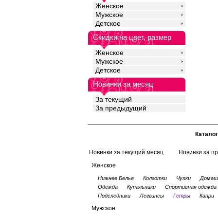
Женское
Мужское
Детское
Скидки на цвет, размер
Женское
Мужское
Детское
Новинки за месяц
За текущий
За предыдущий
Каталог
Новинки за текущий месяц
Новинки за п
Женское
Нижнее Белье
Колготки
Чулки
Домаш
Одежда
Купальники
Спортивная одежда
Подследники
Леггинсы
Гетры
Капри
Мужское