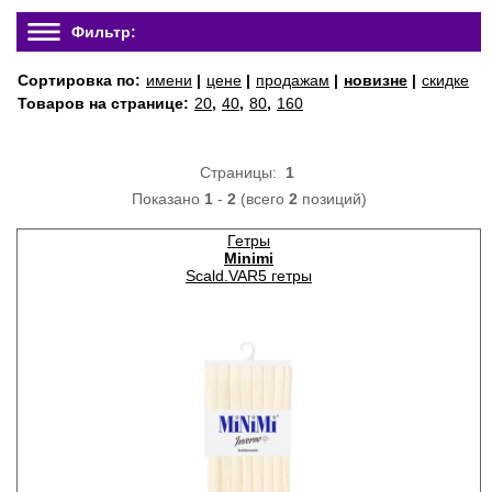
Фильтр:
Сортировка по:
имени
|
цене
|
продажам
|
новизне
|
скидке
Товаров на странице:
20
,
40
,
80
,
160
Страницы:
1
Показано
1
-
2
(всего
2
позиций)
Гетры
Minimi
Scald.VAR5 гетры