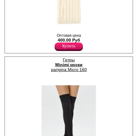
Гетры женские плотностью
Оптовая цена
480den с рисунком "лапша",
400.00 Руб
мягкие и теплые.
Акрил 75%
Купить
Полиамид 14%
Шерсть 10%
Эластан 1%
Гетры
Minimi носки
parigina Micro 160