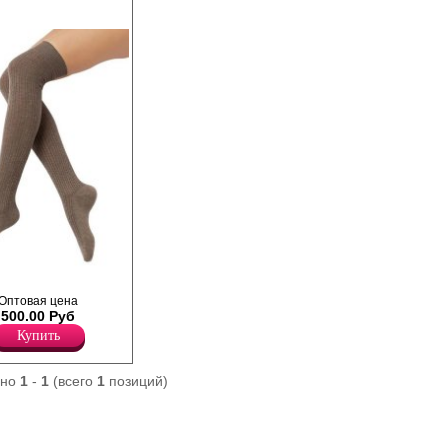
ольфины (ботфорты)
Оптовая цена
овым рисунком,
500.00 Руб
 и укрепленный
Купить
омфорт".
ано
1
-
1
(всего
1
позиций)