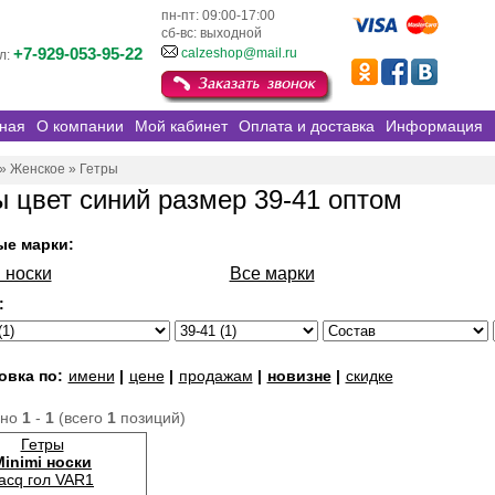
пн-пт: 09:00-17:00
сб-вс: выходной
+7-929-053-95-22
calzeshop@mail.ru
л:
ная
О компании
Мой кабинет
Оплата и доставка
Информация
»
Женское
»
Гетры
ы цвет синий размер 39-41 оптом
ые марки:
 носки
Все марки
:
овка по:
имени
|
цене
|
продажам
|
новизне
|
скидке
ано
1
-
1
(всего
1
позиций)
Гетры
Minimi носки
acq гол VAR1