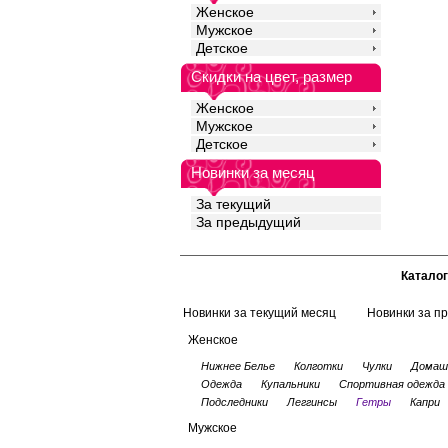
Женское
Мужское
Детское
Скидки на цвет, размер
Женское
Мужское
Детское
Новинки за месяц
За текущий
За предыдущий
Каталог
Новинки за текущий месяц
Новинки за п
Женское
Нижнее Белье
Колготки
Чулки
Домаш
Одежда
Купальники
Спортивная одежда
Подследники
Леггинсы
Гетры
Капри
Мужское