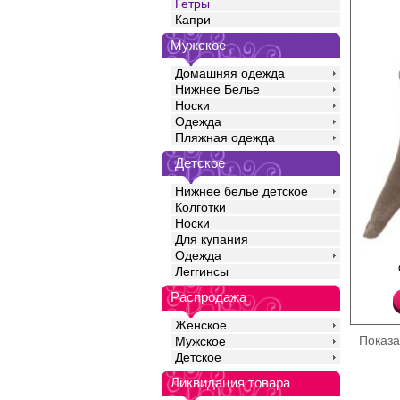
Гетры
Капри
Мужское
Домашняя одежда
Нижнее Белье
Носки
Одежда
Пляжная одежда
Детское
Нижнее белье детское
Колготки
Носки
Для купания
Одежда
Теплые эластичные г
Леггинсы
с шерстью, с жаккард
анатомическая пятка
Распродажа
мысок. Резинка "Топ к
Эластан 15%
Женское
Акрил 47%
Показ
Мужское
Полиамид 20%
Шерсть 18%
Детское
Ликвидация товара