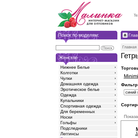
Те
Поиск по моделям:
Глав
Главная
Гетр
Женское
Нижнее Белье
Торгов
Колготки
Minimi
Чулки
Домашняя одежда
Фильтр
Эротическое белье
Одежда
Купальники
Сортир
Спортивная одежда
Для беременных
Показ
Носки
Гольфы
Подследники
J
Леггинсы