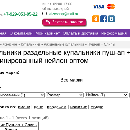
пн-пт: 09:00-17:00
сб-вс: выходной
+7-929-053-95-22
calzeshop@mail.ru
л:
ная
О компании
Мой кабинет
Оплата и доставка
Информация
»
Женское
»
Купальники
»
Раздельные купальники
»
Пуш-ап + Слипы
льники раздельные купальники пуш-ап 
инированный нейлон оптом
ые марки:
Все марки
:
овка по:
имени
|
цене
|
продажам
|
новизне
|
скидке
ано
1
-
1
(всего
1
позиций)
ник Пуш-ап + Слипы
Siman