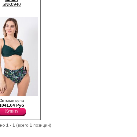
SNK0940
здельный.
Оптовая цена
ванными чашками и
1041.04 Руб
2/3 чашки, на
Купить
льным принтом. Трусы
и, однотонные,
ы, со вставками из
ано
1
-
1
(всего
1
позиций)
XL-48, 2XL-50, 3XL-
L-58.