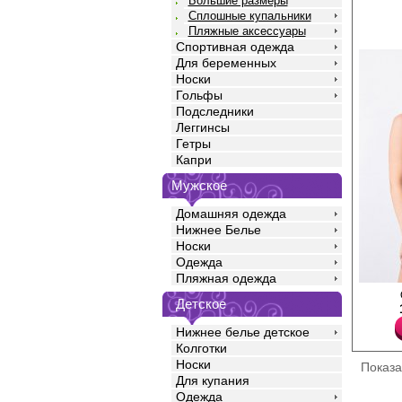
Большие размеры
Сплошные купальники
Пляжные аксессуары
Спортивная одежда
Для беременных
Носки
Гольфы
Подследники
Леггинсы
Гетры
Капри
Мужское
Домашняя одежда
Нижнее Белье
Носки
Одежда
Пляжная одежда
Купальник женский ра
Детское
Бюстгальтер с формо
Push-Up эффектом на 
Нижнее белье детское
косточках, с растите
слипы средней посадк
Колготки
полностью дублирован
Носки
Показ
сетки. Размеры: L-46, 
Для купания
52, 4XL-54, 5XL-56, 6X
Нейлон 82%
Одежда