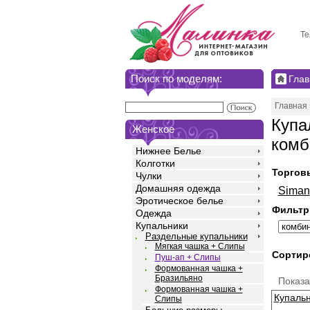
Те
Поиск по моделям:
Глав
Главная
Купа
Женское
комб
Нижнее Белье
Колготки
Торгов
Чулки
Домашняя одежда
Siman
Эротическое белье
Фильтр
Одежда
Купальники
Раздельные купальники
Мягкая чашка + Слипы
Сортир
Пуш-ап + Слипы
Формованная чашка +
Бразильяно
Показ
Формованная чашка +
Купаль
Слипы