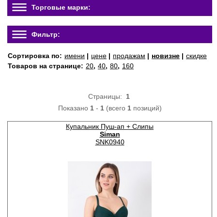
Торговые марки:
Фильтр:
Сортировка по:
имени
|
цене
|
продажам
|
новизне
|
скидке
Товаров на странице:
20
,
40
,
80
,
160
Страницы:
1
Показано
1
-
1
(всего
1
позиций)
Купальник Пуш-ап + Слипы
Siman
SNK0940