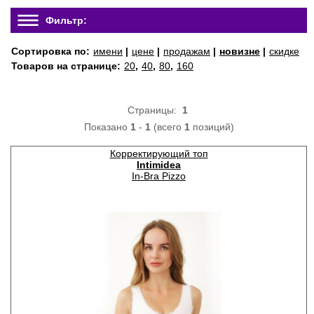
Фильтр:
Сортировка по:
имени
|
цене
|
продажам
|
новизне
|
скидке
Товаров на странице:
20
,
40
,
80
,
160
Страницы:
1
Показано
1
-
1
(всего
1
позиций)
Корректирующий топ
Intimidea
In-Bra Pizzo