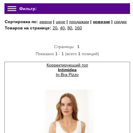
Фильтр:
Сортировка по:
имени
|
цене
|
продажам
|
новизне
|
скидке
Товаров на странице:
20
,
40
,
80
,
160
Страницы:
1
Показано
1
-
1
(всего
1
позиций)
Корректирующий топ
Intimidea
In-Bra Pizzo