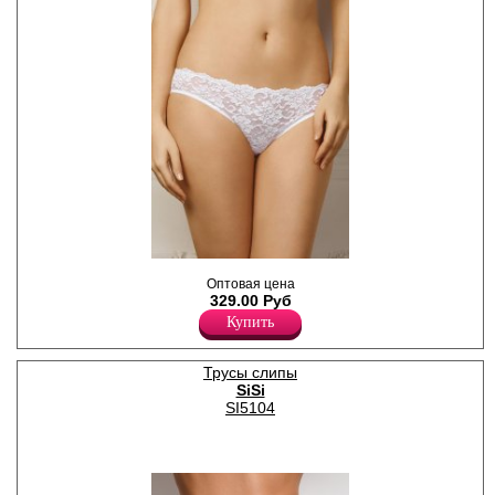
Трусики-слипы женские,
Оптовая цена
передняя часть
329.00 Руб
декорирована кружевом.
Нейлон 30%
Купить
Эластан 6%
Хлопок 64%
Трусы слипы
SiSi
SI5104