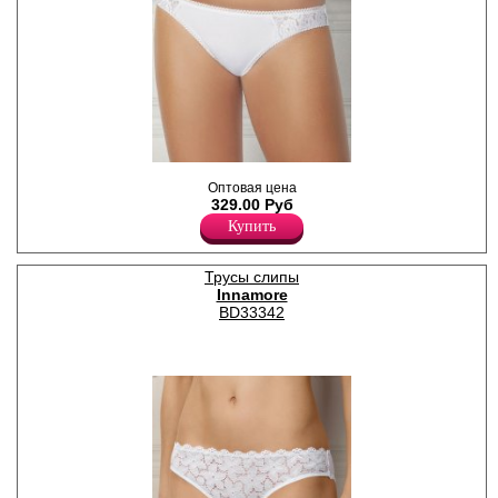
Трусики-слипы классической
Оптовая цена
линией талии,
329.00 Руб
декорированы кружевом.
Хлопок 83%
Купить
Нейлон 12%
Лайкра 5%
Трусы слипы
Innamore
BD33342