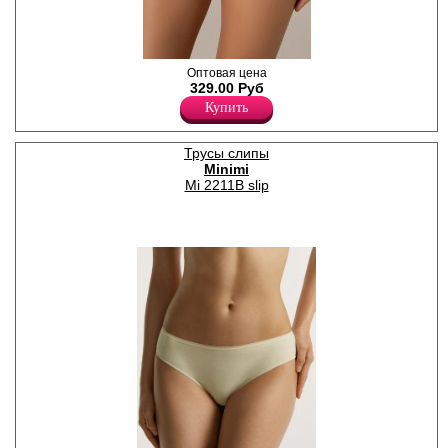
Трусики слипы женские
Оптовая цена
однотонные, из деликатного
329.00 Руб
хлопкового полотна с
Купить
добавлением нейлона и
эластана, повышающий
прочность и качество
Трусы слипы
одежды, создавая
Minimi
идеальное облегание
фигуры. Имеют среднюю
Mi 2211B slip
посадку, мягкую и
эластичную резинку по
талии, удерживающие трусы
во время носки. Передняя
деталь выполнена из
кружевного полотна с
цветочным рисунком.
Гигиеничная хлопковая
ластовица позволяет
избежать трения и
раздражения кожи. Удобная
и комфортная модель для
повседневного белья.
Хлопок 64%
Нейлон 30%
Эластан 6%