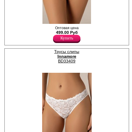
Трусики слипы женские из
Оптовая цена
мягкого и эластичного
499.00 Руб
материала, бесшовные, с
Купить
лазерной обработкой шва,
однотонные, со средней
линией талии. Удобная и
Трусы слипы
комфортная модель для
Innamore
повседневного нижнего
белья. Гигиеничная
BD33409
хлопковая ластовица
позволяет избежать трения
и раздражения кожи.
Хлопок 5%
Нейлон 76%
Эластан 19%