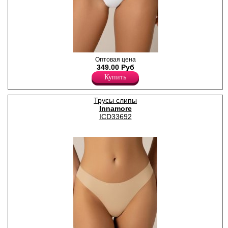
Трусики слипы женские со
Оптовая цена
средней линией талии, из
349.00 Руб
высококачественного хлопка
Купить
с добавлением эластана,
повышающий прочность и
качество одежды, создавая
Трусы слипы
идеальное облегание
Innamore
фигуры. Гигиеничная
хлопковая ластовица
ICD33692
позволяет избежать трения
и раздражения кожи.
Удобная и комфортная
модель для повседневного и
спортивного белья.
Хлопок 95%
Эластан 5%