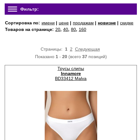
Фильтр:
Сортировка по:
имени
|
цене
|
продажам
|
новизне
|
скидке
Товаров на странице:
20
,
40
,
80
,
160
Страницы:
1
2
Следующая
Показано
1
-
20
(всего
37
позиций)
Трусы слипы
Innamore
BD33412 Malva