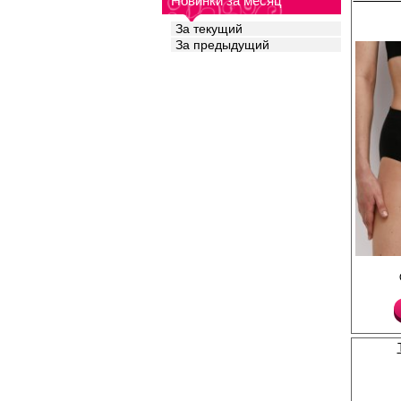
Новинки за месяц
Эластан 5%
За текущий
За предыдущий
Трусы слипы женские 
высококачественного 
линией талии, подд
эффектом в области ж
бесшовные, с х/б ласт
Полиамид 21%
Хлопок 72%
Эластан 7%