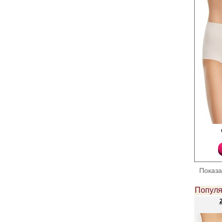
Трусы слипы женские 
добавлением эласта
прочность и качество
идеальное облегание
высокую линию талии,
края, что позволяет н
Показ
обтягивающей одеждо
хлопковая ластовица 
трения и раздражения
Популя
пропускают воздух и 
влагу, сохраняя ощущ
протяжении всего дня
приятные на ощупь п
самой чувствительной