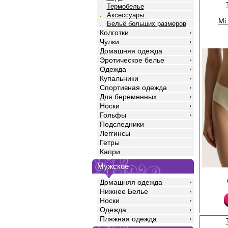
Термобелье
Аксессуары
Mi 
Бельё больших размеров
Колготки
Чулки
Домашняя одежда
Эротическое белье
Одежда
Купальники
Спортивная одежда
Для беременных
Носки
Гольфы
Подследники
Леггинсы
Гетры
Капри
Мужское
Трусики слипы женски
хлопка с добавлением
Домашняя одежда
повышающий прочност
Нижнее Белье
одежды, создавая ид
Носки
фигуры. Модель имее
Одежда
талии, широкую боков
практически полност
Пляжная одежда
ягодицы. Гигиеничная