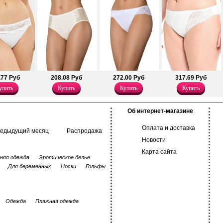
нижнего белья.
самой чувствительной кожи.
ля повседневного
Хлопок 95%
Полиамид 26%
Эластан 5%
Хлопок 56%
Эластан 18%
.77 Руб
208.08 Руб
272.00 Руб
317.69 Руб
упить
Купить
Купить
Купить
Об интернет-магазине
Оплата и доставка
редыдущий месяц
Распродажа
Новости
Карта сайта
няя одежда
Эротическое белье
Для беременных
Носки
Гольфы
Одежда
Пляжная одежда