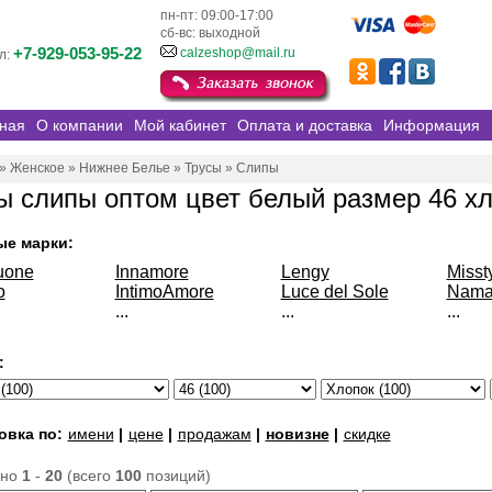
пн-пт: 09:00-17:00
сб-вс: выходной
+7-929-053-95-22
calzeshop@mail.ru
л:
ная
О компании
Мой кабинет
Оплата и доставка
Информация
»
Женское
»
Нижнее Белье
»
Трусы
»
Слипы
ы слипы оптом цвет белый размер 46 х
ые марки:
uone
Innamore
Lengy
Misst
o
IntimoAmore
Luce del Sole
Nama
...
...
...
:
овка по:
имени
|
цене
|
продажам
|
новизне
|
скидке
ано
1
-
20
(всего
100
позиций)