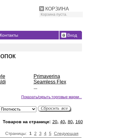
КОРЗИНА
Корзина пуста.
Контакты
Вход
лопок
yle
Primaverina
ldi
Seamless Flex
...
Показать/скрыть торговые марки...
Товаров на странице:
20
,
40
,
80
,
160
Страницы:
1
2
3
4
5
Следующая