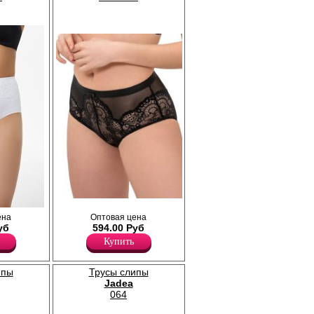
Трусы- брифы женские из эластичного
с высокой
ена
Оптовая цена
кружева и сеточки, средняя линия талии,
лии и
уб
594.00 Руб
широкая боковая часть, х/б ластовица.
одель
Полиамид 80%
Купить
 – важная
Хлопок 5%
ом
Эластан 15%
 белье
ипы
Трусы слипы
и
Jadea
ь в
064
 Кто-то
 а кто-то