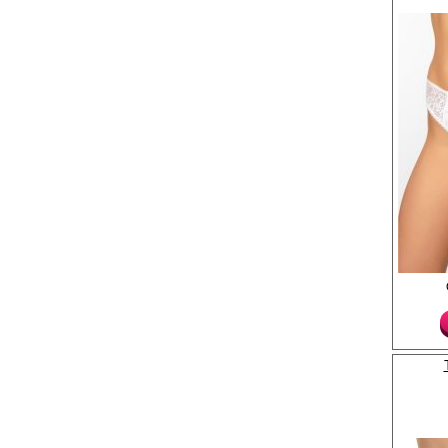
Трусы- слипы женские 
средней линией тали
вставками по переду,
кружевные сзади, с об
ластовицей.
Хлопок 35%
Нейлон 57%
Эластан 8%