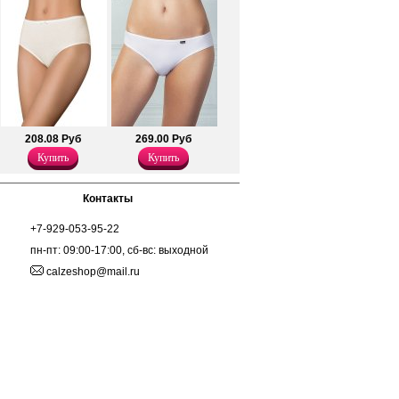
классичсеких цветах.
Полиамид 26%
Хлопок 67%
Эластан 7%
208.08 Руб
269.00 Руб
Купить
Купить
Контакты
+7-929-053-95-22
пн-пт: 09:00-17:00, сб-вс: выходной
calzeshop@mail.ru