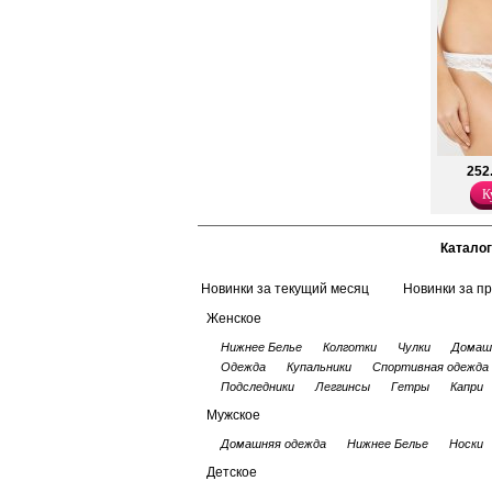
комфортная модель д
нижнего белья.
Хлопок 80%
Эластан 20%
252
К
Каталог
Новинки за текущий месяц
Новинки за п
Женское
Нижнее Белье
Колготки
Чулки
Домаш
Одежда
Купальники
Спортивная одежда
Подследники
Леггинсы
Гетры
Капри
Мужское
Домашняя одежда
Нижнее Белье
Носки
Детское