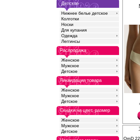
ластовица создает д
Детское
комфорт.
Хлопок 95%
Нижнее белье детское
Эластан 5%
Колготки
Носки
Для купания
Одежда
Леггинсы
Распродажа
Женское
Мужское
Детское
Ликвидация товара
Женское
Мужское
Трусики слипы женски
Детское
хлопка с добавлением
повышающий прочност
Скидки на цвет, размер
одежды, создавая ид
фигуры. Модель имее
талии, узкую боковую 
Женское
полностью закрывают
Мужское
Гигиеничная хлопкова
Детское
дополнительный комф
Хлопок 95%
OmD 223