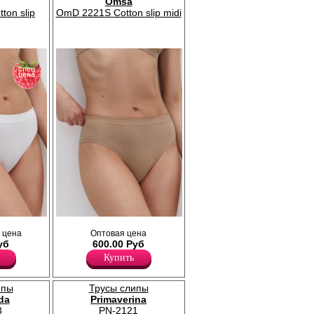
Omsa
оски.
раздражения кожи.
ton slip
OmD 2221S Cotton slip midi
Хлопок 5%
 рисунком.
Нейлон 76%
ца
Эластан 19%
омфортная
.
спец
цена
Трусы слипы женские из
 цена
Оптовая цена
 средней
высококачественного хлопка, со средней
уб
600.00 Руб
тью,
линией талии, широкой боковой частью,
вицей.
гладкие, бесшовные, с х/б ластовицей.
Купить
Полиамид 21%
Хлопок 72%
Эластан 7%
ипы
Трусы слипы
da
Primaverina
3
PN-2121