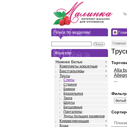
Те
Поиск по моделям:
Глав
Главная
Трус
Женское
Нижнее Белье
Торгов
Комплекты корсетные
Alla b
Бюстгальтеры
Allegr
Трусы
...
Слипы
Стринги
Бикини
Фильтр
Бразильяна
Танга
Шорты
Бесшовные
Сортир
Панталоны
Трусы больших размеров
Корректирующее
Показ
Боди