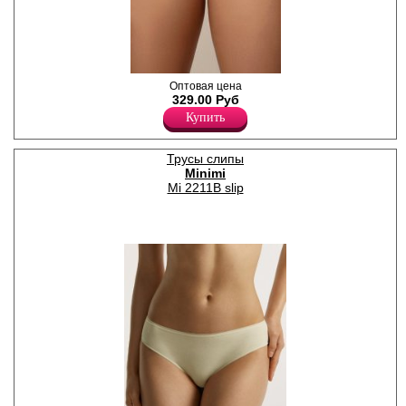
Трусики слипы женские
Оптовая цена
однотонные, из деликатного
329.00 Руб
хлопкового полотна с
Купить
добавлением нейлона и
эластана, повышающий
прочность и качество
Трусы слипы
одежды, создавая
Minimi
идеальное облегание
фигуры. Имеют высокую
Mi 2211B slip
посадку, мягкую и
эластичную резинку по
талии, удерживающие трусы
во время носки. Передняя
деталь декорирована
кружевом с цветочным
рисунком. Гигиеничная
хлопковая ластовица
позволяет избежать трения
и раздражения кожи.
Удобная и комфортная
модель для повседневного
белья.
Хлопок 83%
Нейлон 12%
Эластан 5%