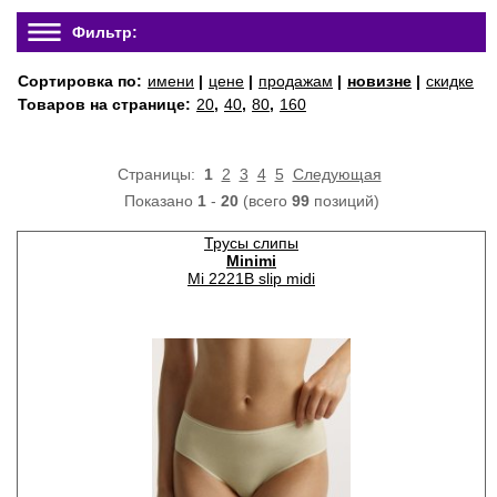
Фильтр:
Сортировка по:
имени
|
цене
|
продажам
|
новизне
|
скидке
Товаров на странице:
20
,
40
,
80
,
160
Страницы:
1
2
3
4
5
Следующая
Показано
1
-
20
(всего
99
позиций)
Трусы слипы
Minimi
Mi 2221B slip midi