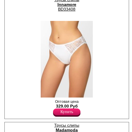
Innamore
BD33408
Трусы- слипы женские из
Оптовая цена
хлопка со средней линией
329.00 Руб
талии, кружевными
Купить
вставками по переду,
полностью кружевные сзади,
с обрамлением, х/б
Трусы слипы
ластовицей.
Madamoda
Хлопок 35%