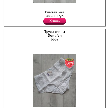
Трусы слипы женские из
эластичного полотна с
Оптовая цена
кружевными вставками,
388.80 Руб
высокой линией талии,
гигиеничной ластовицей.
Купить
Лайкра 10%
Хлопок 55%
Нейлон 35%
Трусы слипы
Donafen
5557
−20%