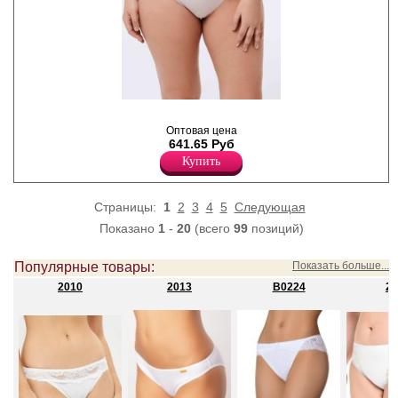
Трусы слипы женские со
средней линией талии.
Оптовая цена
Модель выполнена из
641.65 Руб
мягкого полотна и вставок из
Купить
кружева, х/б ластовица.
Полиамид 76%
Хлопок 6%
Эластан 18%
Страницы:
1
2
3
4
5
Следующая
Показано
1
-
20
(всего
99
позиций)
Популярные товары:
Показать больше...
2010
2013
B0224
20