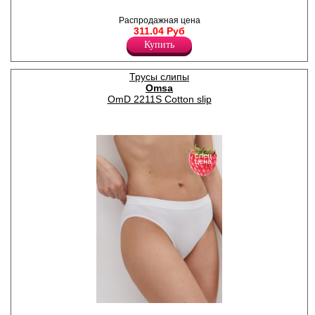
Трусы слипы из эластичного
полотна с кружевными
Распродажная цена
вставками, средней линией
311.04 Руб
талии, гигиеничной х/б
Купить
ластовицей.
Лайкра 10%
Хлопок 55%
Нейлон 35%
Трусы слипы
Omsa
OmD 2211S Cotton slip
спец
цена
Трусы слипы женские из