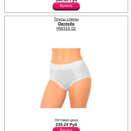
300.00 Руб
талии, обработкой по талии
Купить
и ножкам эластичной
резинкой. Модель
декорирована кружевом.
Трусы слипы
Трусики – важная часть
Dentelle
гардероба женщины в
любом возрасте. Удобное
HW315 02
качественное белье
повышает самооценку
женщины и помогает ей
обрести уверенность в
собственной
привлекательности. Кто-то
тщательно подходит к их
выбору, а кто-то считает это
не очень важным. Однако
качественное и красивое
нижнее бельё делает любую
женщину увереннее в себе и
обеспечивает комфорт на
целый день.
Хлопок 95%
Эластан 5%
Трусики слипы женские
белого цвета, однотонные,
Оптовая цена
из мягкого бамбукового
235.24 Руб
полотна с добавлением
эластана, повышающий
Купить