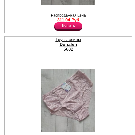
Трусы слипы из эластичного
полотна с кружевными
Распродажная цена
вставками, средней линией
311.04 Руб
талии, гигиеничной х/б
Купить
ластовицей.
Лайкра 10%
Хлопок 55%
Нейлон 35%
Трусы слипы
Donafen
5682