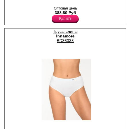
Трусы слипы женские из
эластичного полотна с
Оптовая цена
кружевными вставками,
388.80 Руб
высокой линией талии,
гигиеничной ластовицей.
Купить
Лайкра 10%
Хлопок 55%
Нейлон 35%
Трусы слипы
Innamore
BD36033
Трусы миди женские из
высококачественного хлопка,