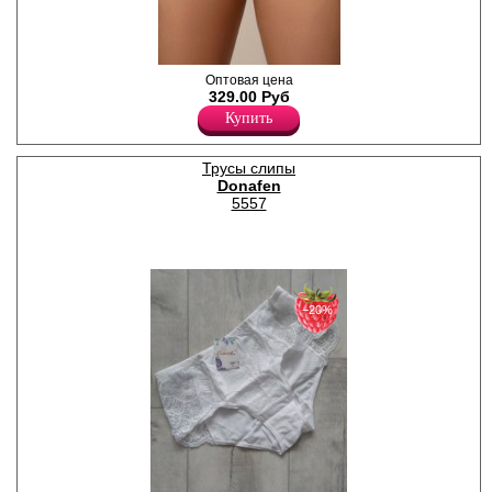
Трусики слипы женские
Оптовая цена
однотонные, из деликатного
329.00 Руб
хлопкового полотна с
Купить
добавлением нейлона и
эластана, повышающий
прочность и качество
Трусы слипы
одежды, создавая
Donafen
идеальное облегание
фигуры. Имеют высокую
5557
посадку, мягкую и
эластичную резинку по
талии, удерживающие трусы
во время носки. Передняя
деталь декорирована
кружевом с цветочным
рисунком. Гигиеничная
−20%
хлопковая ластовица
позволяет избежать трения
и раздражения кожи.
Удобная и комфортная
модель для повседневного
белья.
Хлопок 83%
Нейлон 12%
Эластан 5%