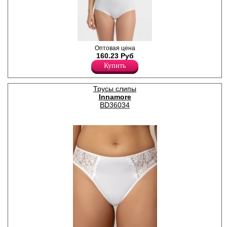
Трусики слипы женские
Оптовая цена
белого цвета, однотонные, в
160.23 Руб
рубчик, с высокой линией
Купить
талии, мягкой и комфортной
резинкой по талии. Модель
выполнена из натурального
Трусы слипы
хлопкового полотна.
Innamore
Гигиеничная хлопковая
ластовица позволяет
BD36034
избежать трения и
раздражения кожи. Удобная
и комфортная модель для
повседневного белья.
Хлопок 100%