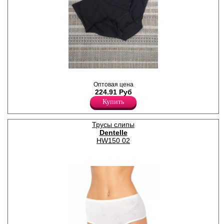
Трусы слипы женские из
хлопка, классической
Оптовая цена
посадки, однотонные, х/б
224.91 Руб
ластовица.
Купить
Эластан 8%
Хлопок 92%
Трусы слипы
Dentelle
HW150 02