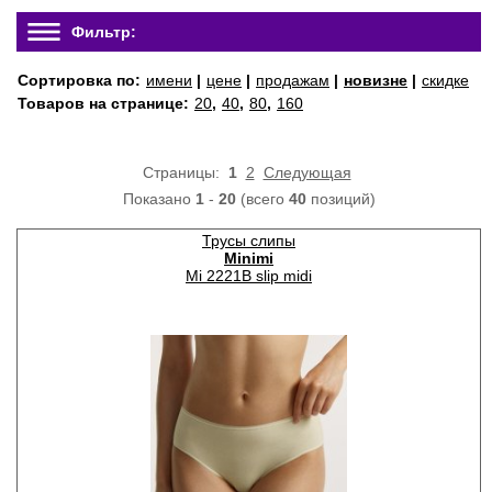
Фильтр:
Сортировка по:
имени
|
цене
|
продажам
|
новизне
|
скидке
Товаров на странице:
20
,
40
,
80
,
160
Страницы:
1
2
Следующая
Показано
1
-
20
(всего
40
позиций)
Трусы слипы
Minimi
Mi 2221B slip midi