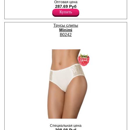
Лайкра 21%
Оптовая цена
Полиамид 79%
287.69 Руб
Купить
Трусы слипы
Minimi
B0242
спец
цена
Трусы слипы с декоративной
Специальная цена
резинкой по поясу и по