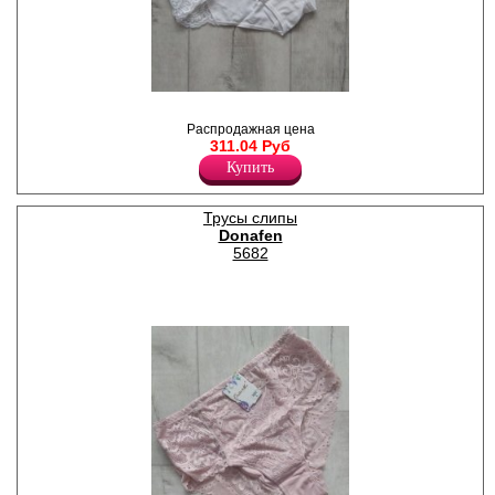
Трусы слипы из эластичного
полотна с кружевными
Распродажная цена
вставками, средней линией
311.04 Руб
талии, гигиеничной х/б
Купить
ластовицей.
Лайкра 10%
Хлопок 55%
Нейлон 35%
Трусы слипы
Donafen
5682