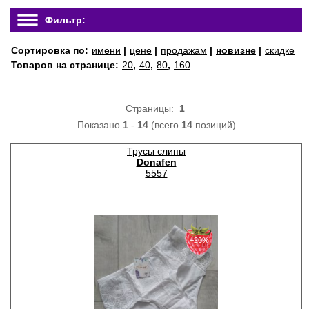
Фильтр:
Сортировка по:
имени
|
цене
|
продажам
|
новизне
|
скидке
Товаров на странице:
20
,
40
,
80
,
160
Страницы:
1
Показано
1
-
14
(всего
14
позиций)
Трусы слипы
Donafen
5557
−20%