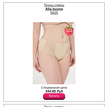
Хлопок 95%
Трусы слипы
Alla buone
5025
спец
цена
Слипы классической
Специальная цена
посадки, однотонные, с
344.85 Руб
кружевными вставками на
Купить
передней части изделия.
Лайкра 5%
Хлопок 95%
Трусы слипы