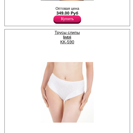
Трусики-слипы женские с
высокой линией талии, бока
Оптовая цена
декорированы кружевными
349.00 Руб
вставками, атласный бантик.
Купить
Лайкра 5%
Хлопок 95%
Трусы слипы
Intri
KK-590
Трусы слипы макси, в центре
атласный бантик.