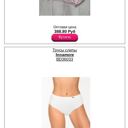
Трусы слипы женские из
эластичного полотна с
Оптовая цена
кружевными вставками,
388.80 Руб
высокой линией талии,
гигиеничной ластовицей.
Купить
Лайкра 10%
Хлопок 55%
Нейлон 35%
Трусы слипы
Innamore
BD36033