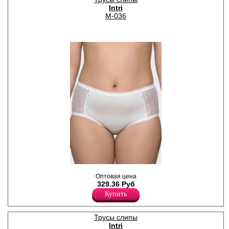
Intri
M-036
Слипы - макси с
Оптовая цена
декоративными резинками
329.36 Руб
по поясу и ножке, на
передней части
Купить
вертикальные вставки из
кружева по бокам и бантик в
центре.
Трусы слипы
Лайкра 8%
Intri
Полиамид 20%