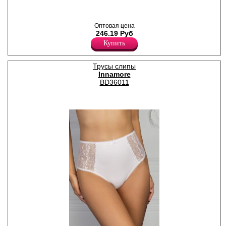
декоративными резинками
по поясу и ножке и
кружевными вставками на
Оптовая цена
передней детали изделия.
246.19 Руб
Лайкра 8%
Хлопок 92%
Купить
Трусы слипы
Innamore
BD36011