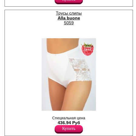
кружевом.
Лайкра 5%
Хлопок 95%
Трусы слипы
Alla buone
5059
спец
цена
Слипы - макси с кружевными
Специальная цена
вставками по низу изделия
436.94 Руб
сзади, с плотной вставкой на
передней части,
Купить
поддерживающей талию.
Лайкра 5%