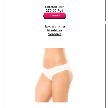
декорирована кружевом
микро-сеткой, атласный
Оптовая цена
бантик, широкая эластичная
270.00 Руб
резинка.
Лайкра 5%
Купить
Хлопок 95%
Трусы слипы
Norddiva
Norddiva
Трусики-слипы женские,