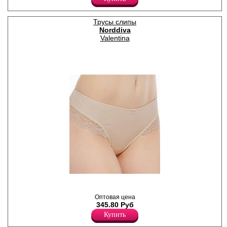
Лайкра 5%
Хлопок 95%
Трусы слипы
Norddiva
Valentina
Трусики-слипы женские,
декорированы кружевом,
атласный бантик на
Оптовая цена
передней части изделия.
345.80 Руб
Лайкра 5%
Купить
Хлопок 95%