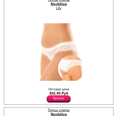
Norddiva
Lily
Трусики-слипы женские,
передняя и задняя часть
Оптовая цена
декорированы кружевом,
302.40 Руб
атласный бантик.
Купить
Лайкра 20%
Полиамид 80%
Трусы слипы
Norddiva