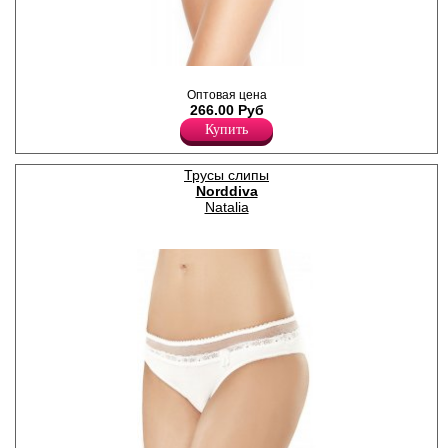
Трусики - слипы женские с
декоративными резинками
Оптовая цена
по поясу и ножке, передняя
266.00 Руб
деталь выполнена из
Купить
кружева.
Лайкра 10%
Полиамид 45%
Трусы слипы
Хлопок 45%
Norddiva
Natalia