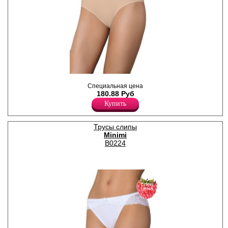
Трусы слипы с декоративной
Специальная цена
резинкой по поясу и по
180.88 Руб
ножке. В центре атласный
бантик.
Купить
Лайкра 5%
Хлопок 95%
Трусы слипы
Minimi
B0224
спец
цена