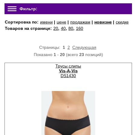
Фильтр:
Сортировка по:
имени
|
цене
|
продажам
|
новизне
|
скидке
Товаров на странице:
20
,
40
,
80
,
160
Страницы:
1
2
Следующая
Показано
1
-
20
(всего
23
позиций)
Трусы слипы
Vis-A-Vis
DS1430