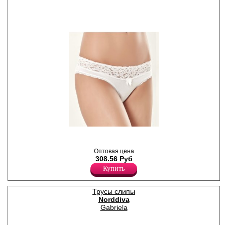
Трусики-слипы женские,
декорированы кружевом,
атласный бантик.
Оптовая цена
Лайкра 5%
308.56 Руб
Хлопок 95%
Купить
Трусы слипы
Norddiva
Gabriela