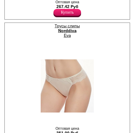
однотонные.
Оптовая цена
Лайкра 5%
267.42 Руб
Хлопок 95%
Купить
Трусы слипы
Norddiva
Eva
Трусики-слипы женские,
задняя часть полностью
кружевная, атласный бантик.
Оптовая цена
Лайкра 5%