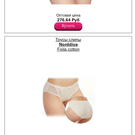
Трусики - слипы хлопковые с
кружевными вставками по
Оптовая цена
поясу.
276.64 Руб
Лайкра 10%
Купить
Полиамид 25%
Хлопок 65%
Трусы слипы
Norddiva
Fiola cotton
Трусики-слипы женские,
передняя часть