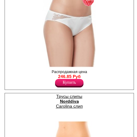
Трусики-слипы женские
Распродажная цена
хлопковые, декорированы
246.85 Руб
кружевными вставками на
Купить
передней части изделия,
атласный бантик.
Лайкра 5%
Трусы слипы
Хлопок 95%
Norddiva
Carolina слип