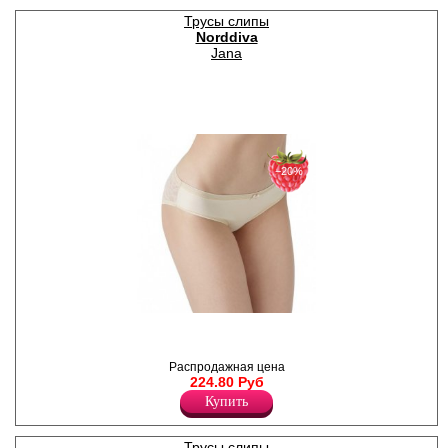
Трусы слипы
Norddiva
Jana
−20%
Трусики-слипы из хлопкового
полотна, декорированы
кружевом, атласный бантик.
Распродажная цена
Лайкра 5%
224.80 Руб
Хлопок 95%
Купить
Трусы слипы