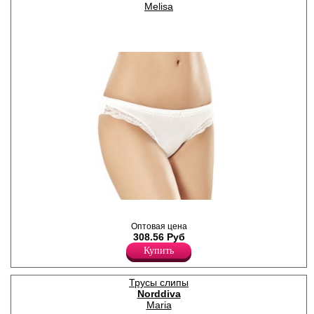
Melisa
Трусики-слипы женские,
передняя часть
Оптовая цена
декорирована кружевом.
308.56 Руб
Лайкра 5%
Хлопок 95%
Купить
Трусы слипы
Norddiva
Maria