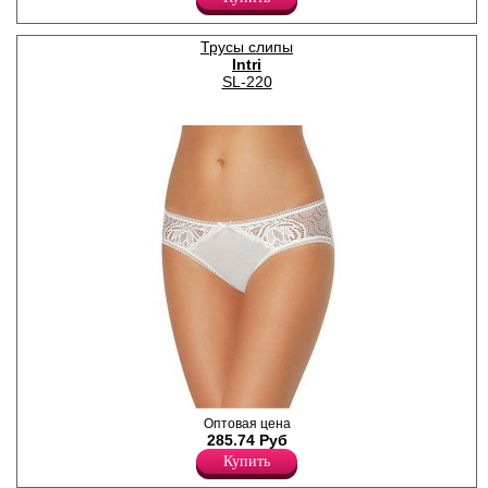
Полиамид 90%
Трусы слипы
Intri
SL-220
Слипы низкие, с широкой
Оптовая цена
боковой частью и
285.74 Руб
декоративными резинками
Купить
по поясу и ножке, на
передней части цветные