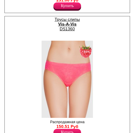
231.00 Руб
Лайкра 15%
Купить
Полиамид 85%
Трусы слипы
Vis-A-Vis
DS1360
−30%
Трусики-слипы из нежного
Распродажная цена
кружевного микроволокна.
150.51 Руб
Лайкра 10%
Купить