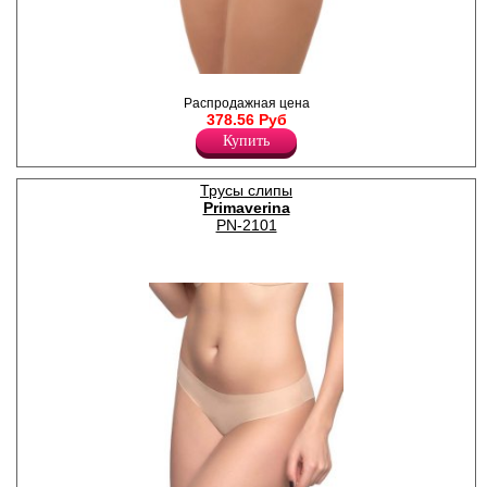
Трусики слипы из нежного
полиамида с широкой
Распродажная цена
кружевной вставкой по ножке
378.56 Руб
на передней и задней части
Купить
изделия.
Лайкра 15%
Полиамид 80%
Трусы слипы
Хлопок 5%
Primaverina
PN-2101