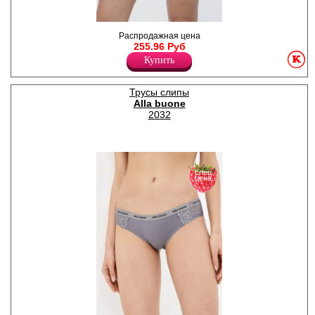
Слипы женские, с
Распродажная цена
декоративной окантовкой по
255.96 Руб
поясу и ножке.
Купить
Лайкра 8%
Хлопок 92%
Трусы слипы
Alla buone
2032
спец
цена