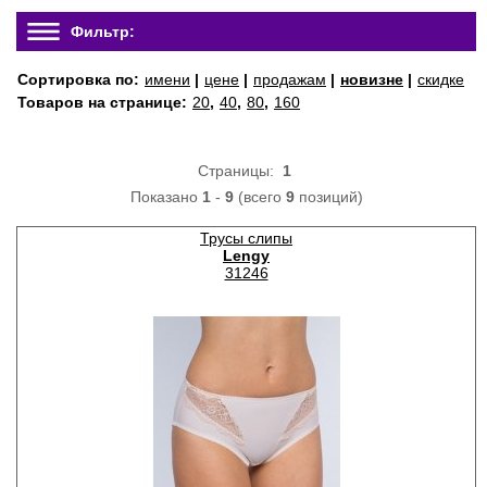
Фильтр:
Сортировка по:
имени
|
цене
|
продажам
|
новизне
|
скидке
Товаров на странице:
20
,
40
,
80
,
160
Страницы:
1
Показано
1
-
9
(всего
9
позиций)
Трусы слипы
Lengy
31246