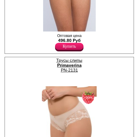
Трусики - слипы с широкой
Оптовая цена
боковой частью,
496.80 Руб
декоративная резинка по
Купить
поясу и ножке, передняя
деталь комбинированна
кружевом.
Трусы слипы
Лайкра 21%
Primaverina
Полиамид 79%
PN-2131
−20%