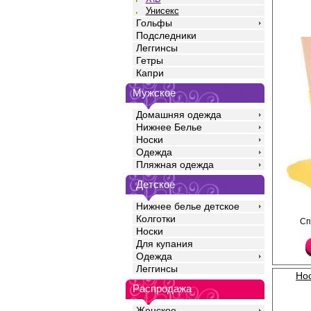
Унисекс
Гольфы
Подследники
Леггинсы
Гетры
Капри
Мужское
Домашняя одежда
Нижнее Белье
Носки
Одежда
Пляжная одежда
Детское
Нижнее белье детское
Носки женские из выс
Колготки
Сп
хлопка, с высокой ре
Носки
принтом- надписью. 
Для купания
облегают, кеттельный
мыске создает допол
Одежда
Полиамид 20%
Леггинсы
Хлопок 75%
Нос
Эластан 5%
Распродажа
Женское