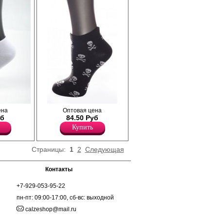
Носки укороченные с принтом "череп" по
ена
Оптовая цена
всему полотну.
уб
84.50 Руб
Лайкра 2%
Купить
Полиамид 18%
Хлопок 80%
Страницы:
1
2
Следующая
Контакты
+7-929-053-95-22
пн-пт: 09:00-17:00, сб-вс: выходной
calzeshop@mail.ru