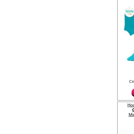
самой чувствительной
комфортная модель д
на каждый день.
Полиамид 20%
Хлопок 75%
Эластан 5%
Носки женские из хло
Сп
Удобная резинка, кет
шов ), на мыске.
Полиамид 15%
Хлопок 80%
Эластан 5%
Нос
Mi