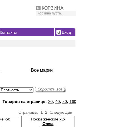
КОРЗИНА
Корзина пуста.
Контакты
Вход
a
Все марки
Товаров на странице:
20
,
40
,
80
,
160
Страницы:
1
2
Следующая
ие х\б
Носки женские х\б
Omsa