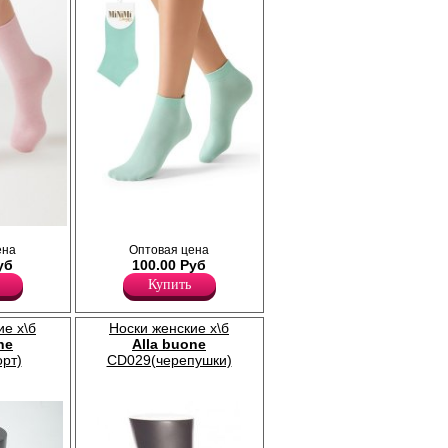
чувствительной кожи. Удобная и
комфортная модель на каждый день.
Полиамид 15%
Хлопок 80%
Эластан 5%
е носки из
Укороченные женские носки из хлопка с
ена
Оптовая цена
резинкой.
эластаном, с комфортной резинкой и
уб
100.00 Руб
кеттельным швом, однотонные.
Полиамид 10%
Купить
Хлопок 85%
Эластан 5%
ие х\б
Носки женские х\б
ne
Alla buone
рт)
CD029(черепушки)