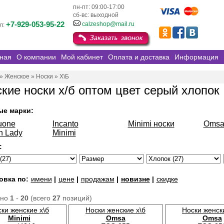
пн-пт: 09:00-17:00
сб-вс: выходной
+7-929-053-95-22
calzeshop@mail.ru
л:
ная
О компании
Мой кабинет
Оплата и доставка
Информация
»
Женское
»
Носки
»
Х\Б
кие носки х/б оптом цвет серый хлопок
ые марки:
uone
Incanto
Minimi носки
Oms
n Lady
Minimi
:
овка по:
имени
|
цене
|
продажам
|
новизне
|
скидке
ано
1
-
20
(всего
27
позиций)
ки женские х\б
Носки женские х\б
Носки женск
Minimi
Omsa
Omsa