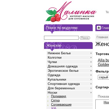
Те
Поиск по моделям:
Глав
Главная
Женс
Женское
Нижнее Белье
Торгов
Колготки
Alla b
Чулки
Golde
Домашняя одежда
Эротическое белье
Фильтр
Одежда
Купальники
Спортивная одежда
Сортир
Для беременных
Носки
Показ
Полиамид
Сетка
Нос
Согревающие
Х\Б