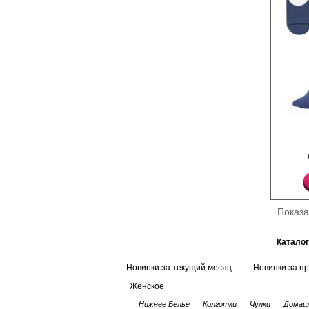
комфортная модель н
Полиамид 15%
Хлопок 80%
Эластан 5%
Носки женские, гладь 
шахматка, с кеттельн
Хлопок 80%
Эластан 5%
Полиамид 15%
Показ
Каталог
Новинки за текущий месяц
Новинки за п
Женское
Нижнее Белье
Колготки
Чулки
Домаш