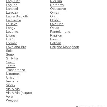
Lady Cat
NicClub
Laguna
Norddiva
Lancetti
Obsessive
Larezza
Omsa
Laura Biagiotti
Ori
Le Frivole
Oroblu
Leilieve
Oxo Uno
Lengy
Oztas
Levante
Pantelemone
Lilians
Papillon
LivCo
Pasion
Lormar
Pelican
Love and Bra
Philippe Mantignon
Solo
Sono
ST Nika
Svami
Teatro
Trasparenze
Ultramax
Uniconf
Vienetta
Viotex
Vis-A-Vis
Vis-A-Vis (акция)
Voila
Weiyesi