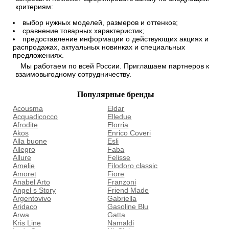
критериям:
выбор нужных моделей, размеров и оттенков;
сравнение товарных характеристик;
предоставление информации о действующих акциях и
распродажах, актуальных новинках и специальных
предложениях.
Мы работаем по всей России. Приглашаем партнеров к
взаимовыгодному сотрудничеству.
Популярные бренды
Acousma
Eldar
Acquadicocco
Elledue
Afrodite
Elorria
Akos
Enrico Coveri
Alla buone
Esli
Allegro
Faba
Allure
Felisse
Amelie
Filodoro classic
Amoret
Fiore
Anabel Arto
Franzoni
Angel s Story
Friend Made
Argentovivo
Gabriella
Aridaco
Gasoline Blu
Arwa
Gatta
Kris Line
Namaldi