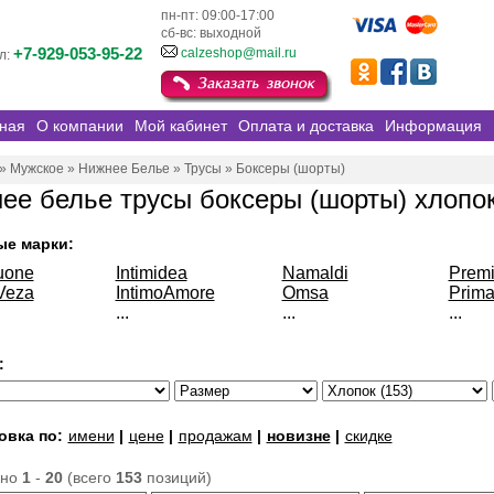
пн-пт: 09:00-17:00
сб-вс: выходной
+7-929-053-95-22
calzeshop@mail.ru
л:
ная
О компании
Мой кабинет
Оплата и доставка
Информация
»
Мужское
»
Нижнее Белье
»
Трусы
»
Боксеры (шорты)
ее белье трусы боксеры (шорты) хлопо
ые марки:
uone
Intimidea
Namaldi
Prem
Veza
IntimoAmore
Omsa
Prima
...
...
...
:
овка по:
имени
|
цене
|
продажам
|
новизне
|
скидке
ано
1
-
20
(всего
153
позиций)