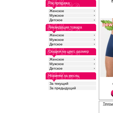
опускается на бедра,
Распродажа
движения и обеспечи
течении всего дня. По
Женское
ежедневного ношения,
Мужское
спортом. Рекомендует
при температуре не в
Детское
Лайкра 5%
Хлопок 95%
Ликвидация товара
Женское
Мужское
Детское
Скидки на цвет, размер
Женское
Мужское
Детское
Новинки за месяц
,
За текущий
Хлопок 95%
Лайкра 5%
За предыдущий
Трусы