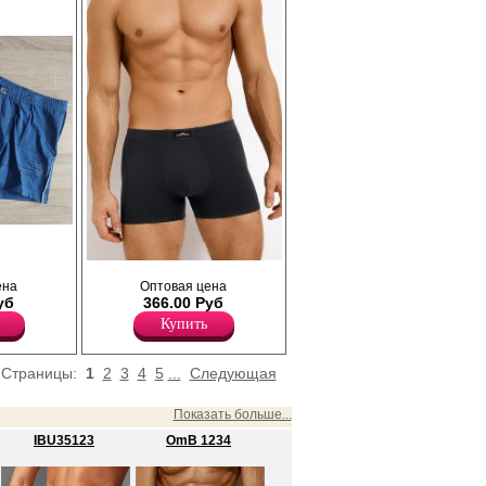
для ежедневного ношения, так и для
 при
занятий спортом.
в.
Лайкра 5%
Хлопок 95%
Трусы боксеры мужские прилегающего
ена
Оптовая цена
силуэта, однотонные, из
уб
366.00 Руб
высококачественного хлопка с
добавлением эластана, повышающий
Купить
прочность и качество одежды, создавая
идеальное облегание фигуры. Имеют
среднюю посадку, мягкую и эластичную
Страницы:
1
2
3
4
5
...
Следующая
резинку по талии с фирменным логотипом,
двойной гульфик с декоративной
отделочной строчкой.
Показать больше...
Хлопок 95%
IBU35123
OmB 1234
Эластан 5%