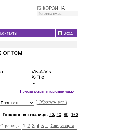
КОРЗИНА
Корзина пуста.
Контакты
Вход
к оптом
io
Vis-A-Vis
l
X-File
...
Показать/скрыть торговые марки...
Товаров на странице:
20
,
40
,
80
,
160
Страницы:
1
2
3
4
5
...
Следующая