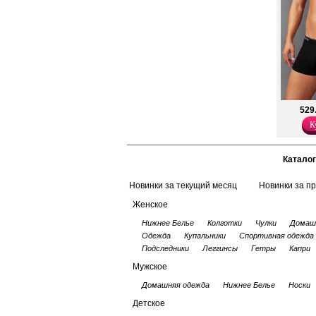
при температуре не в
Лайкра 5%
Хлопок 95%
529
К
Каталог
Новинки за текущий месяц
Новинки за п
Женское
Нижнее Белье
Колготки
Чулки
Домаш
Одежда
Купальники
Спортивная одежда
Подследники
Леггинсы
Гетры
Капри
Мужское
Домашняя одежда
Нижнее Белье
Носки
Детское