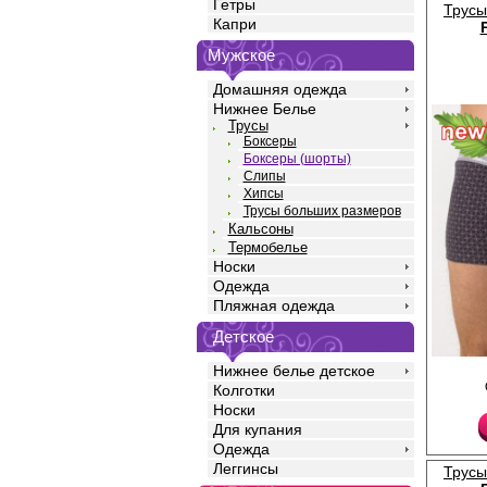
Гетры
Трусы
Капри
Мужское
Домашняя одежда
Нижнее Белье
Трусы
Боксеры
Боксеры (шорты)
Слипы
Хипсы
Трусы больших размеров
Кальсоны
Термобелье
Носки
Одежда
Пляжная одежда
Детское
Нижнее белье детское
Трусы шорты мужские 
полотна кулирная гла
Колготки
с добавлением лайкры,
Носки
средней линией тали
Для купания
силуэта, профилиров
повторяющим изгибы т
Одежда
удобной открытой рез
Леггинсы
Трусы
полностью закрывает