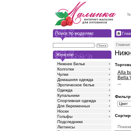
Те
Поиск по моделям:
Глав
Главная
Нижн
Женское
Нижнее Белье
Торгов
Колготки
Alla b
Чулки
Bella 
Домашняя одежда
...
Эротическое белье
Одежда
Купальники
Фильтр
Спортивная одежда
Для беременных
Носки
Сортир
Гольфы
Подследники
Показ
Леггинсы