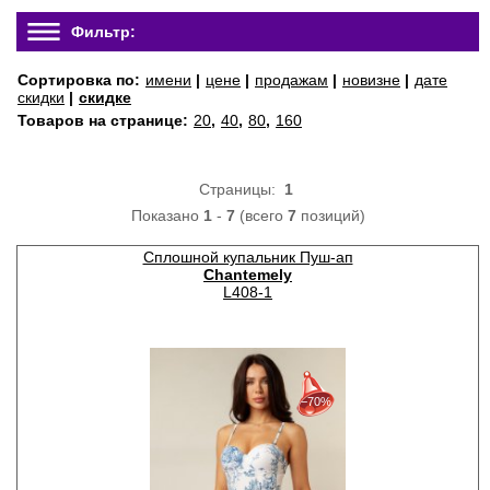
Фильтр:
Сортировка по:
имени
|
цене
|
продажам
|
новизне
|
дате
скидки
|
скидке
Товаров на странице:
20
,
40
,
80
,
160
Страницы:
1
Показано
1
-
7
(всего
7
позиций)
Сплошной купальник Пуш-ап
Chantemely
L408-1
30%
с 22-07-2026 по 28-07-2026
−70%
50%
с 29-07-2026 по 04-08-2026
70%
с 05-08-2026 по 11-08-2026