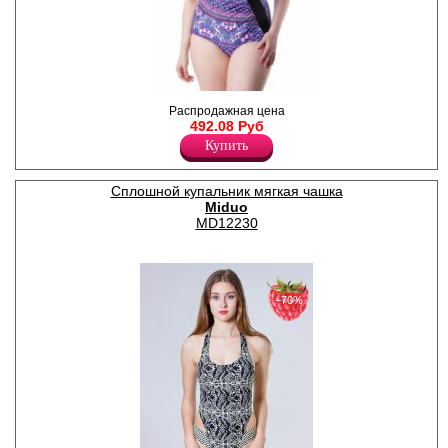
Сплошной купальник с
Распродажная цена
мягкими формованными
492.08 Руб
чашками на широких
Купить
бретелях.
Полиамид 80%
Эластан 20%
Сплошной купальник мягкая чашка
Miduo
MD12230
−70%