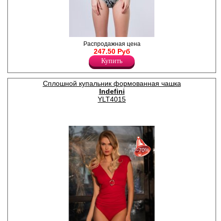
Слитный женский купальник
Распродажная цена
в комбинации двух дизайнов
247.50 Руб
ткани.
Купить
Полиамид 82%
Эластан 18%
Сплошной купальник формованная чашка
Indefini
YLT4015
30%
с 22-07-2026 по 28-07-2026
−70%
50%
с 29-07-2026 по 04-08-2026
70%
с 05-08-2026 по 11-08-2026