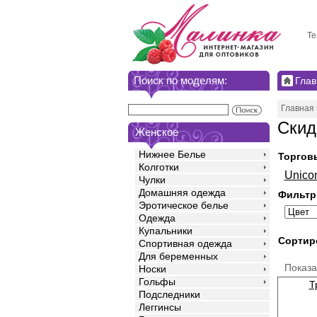
Те
Поиск по моделям:
Глав
Главная
Скид
Женское
Нижнее Белье
Торгов
Колготки
Unico
Чулки
Домашняя одежда
Фильтр
Эротическое белье
Одежда
Купальники
Сортир
Спортивная одежда
Для беременных
Показ
Носки
Гольфы
Т
Подследники
Леггинсы