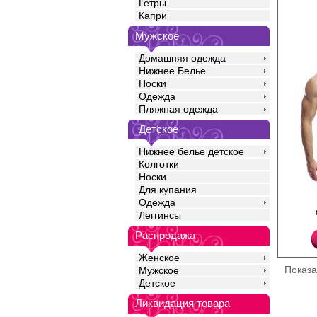
Гетры
Капри
Мужское
Домашняя одежда
Нижнее Белье
Носки
Одежда
Пляжная одежда
Детское
Нижнее белье детское
Колготки
Носки
Для купания
Одежда
Трусы шорты мужские
Леггинсы
гипоаллергенного хло
удобным гульфиком.
Распродажа
Хлопок 100%
Женское
Показ
Мужское
Детское
Ликвидация товара