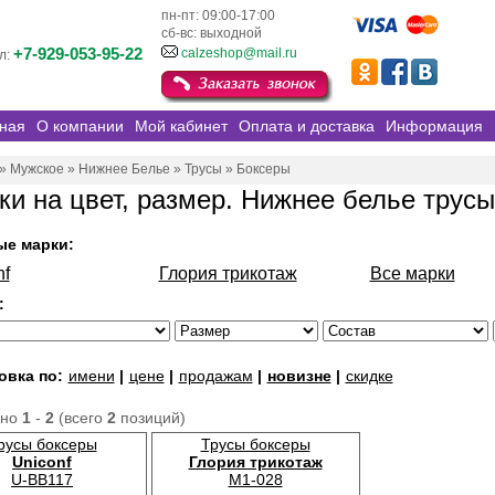
пн-пт: 09:00-17:00
сб-вс: выходной
+7-929-053-95-22
calzeshop@mail.ru
л:
ная
О компании
Мой кабинет
Оплата и доставка
Информация
»
Мужское
»
Нижнее Белье
»
Трусы
»
Боксеры
ки на цвет, размер. Нижнее белье трус
ые марки:
nf
Глория трикотаж
Все марки
:
овка по:
имени
|
цене
|
продажам
|
новизне
|
скидке
ано
1
-
2
(всего
2
позиций)
русы боксеры
Трусы боксеры
Uniconf
Глория трикотаж
U-BB117
М1-028