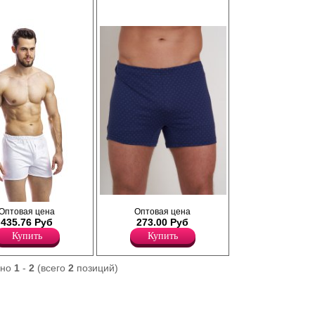
Трусы боксеры мужские из хлопка,
 из премиального
Оптовая цена
Оптовая цена
полуприлегающего силуэта, без гульфика.
пка, однотонные, с
435.76 Руб
273.00 Руб
Хлопок 100%
Купить
Купить
ано
1
-
2
(всего
2
позиций)