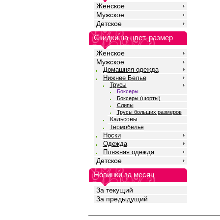
Женское
Мужское
Детское
Скидки на цвет, размер
Женское
Мужское
Домашняя одежда
Нижнее Белье
Трусы
Боксеры
Боксеры (шорты)
Слипы
Трусы больших размеров
Кальсоны
Термобелье
Носки
Одежда
Пляжная одежда
Детское
Новинки за месяц
За текущий
За предыдущий