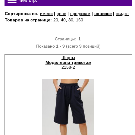
Фильтр:
Сортировка по:
имени
|
цене
|
продажам
|
новизне
|
скидке
Товаров на странице:
20
,
40
,
80
,
160
Страницы:
1
Показано
1
-
9
(всего
9
позиций)
Шорты
Моделлини трикотаж
2158-2