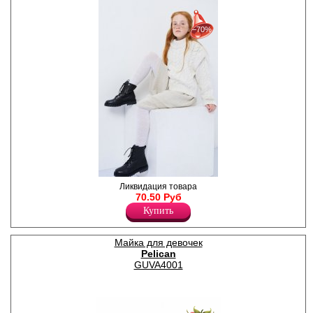
30%
с 22-07-2026 по 28-07-2026
−70%
50%
с 29-07-2026 по 04-08-2026
70%
с 05-08-2026 по 11-08-2026
Колготки детские из хлопка с
Ликвидация товара
ажурным рисунком "Ёлочка".
70.50 Руб
Комфортные швы,
Купить
классическая посадка,
анатомическая стопа,
усиление в области мыска и
Майка для девочек
пятки.
Pelican
Плотность 160ден
Полиамид 20%
GUVA4001
Хлопок 75%
Эластан 5%