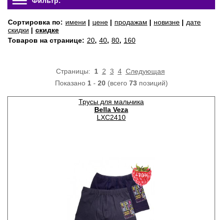
Фильтр:
Сортировка по:
имени
|
цене
|
продажам
|
новизне
|
дате
скидки
|
скидке
Товаров на странице:
20
,
40
,
80
,
160
Страницы:
1
2
3
4
Следующая
Показано
1
-
20
(всего
73
позиций)
Трусы для мальчика
Bella Veza
LXC2410
−70%