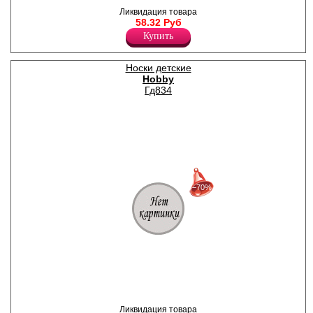
Майка-топ для девочек из
Ликвидация товара
хлопка, на тонких бретелях.
58.32 Руб
Предназначена под любую
верхнюю одежду.
Купить
Лайкра 10%
Хлопок 90%
Носки детские
Hobby
Гд834
30%
с 22-07-2026 по 28-07-2026
−70%
50%
с 29-07-2026 по 04-08-2026
70%
с 05-08-2026 по 11-08-2026
Гольфы для девочек из
хлопка, с оригинальным
рисунком и рюшами из
гипюра.
Ликвидация товара