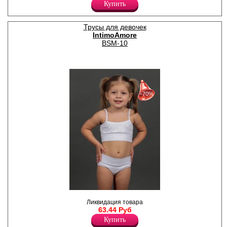
Эластан 2%
Купить
Трусы для девочек
IntimoAmore
BSM-10
30%
с 22-07-2026 по 28-07-2026
−70%
50%
с 29-07-2026 по 04-08-2026
70%
с 05-08-2026 по 11-08-2026
Трусики слипы для девочек
Ликвидация товара
из хлопка и модала. Х/Б
63.44 Руб
ластовица.
Хлопок 45%
Купить
Модал 45%