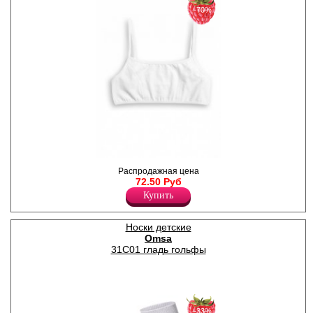
−70%
Классический топ-майка для
Распродажная цена
девочек.
72.50 Руб
Хлопок 100%
Купить
Носки детские
Omsa
31C01 гладь гольфы
−33%