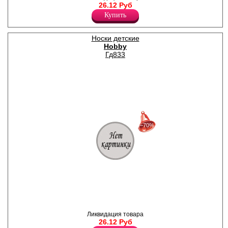
Полиамид 23%
26.12 Руб
Хлопок 75%
Эластан 2%
Купить
Носки детские
Hobby
Гд833
30%
с 22-07-2026 по 28-07-2026
−70%
50%
с 29-07-2026 по 04-08-2026
70%
с 05-08-2026 по 11-08-2026
Гольфы для девочек из
хлопка, с геометрическим
рисунком и рюшами из
гипюра.
Ликвидация товара
Полиамид 23%
26.12 Руб
Хлопок 75%