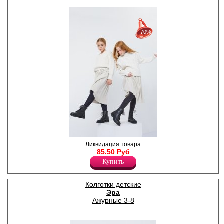
30%
с 22-07-2026 по 28-07-2026
−70%
50%
с 29-07-2026 по 04-08-2026
70%
с 05-08-2026 по 11-08-2026
Колготки детские из хлопка
Ликвидация товара
однотонные, однородные.
85.50 Руб
Комфортные швы,
Купить
классическая посадка,
анатомическая стопа,
усиление в области мыска и
Колготки детские
пятки.
Эра
Плотность 160ден
Полиамид 20%
Ажурные 3-8
Хлопок 75%
Эластан 5%