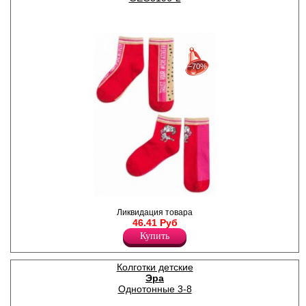
30%
с 22-07-2026 по 28-07-2026
−70%
50%
с 29-07-2026 по 04-08-2026
70%
с 05-08-2026 по 11-08-2026
Носки для девочек с разным
Ликвидация товара
принтом (2 пары).
46.41 Руб
Лайкра 3%
Хлопок 76%
Купить
Полиэстер 21%
Колготки детские
Эра
Однотонные 3-8