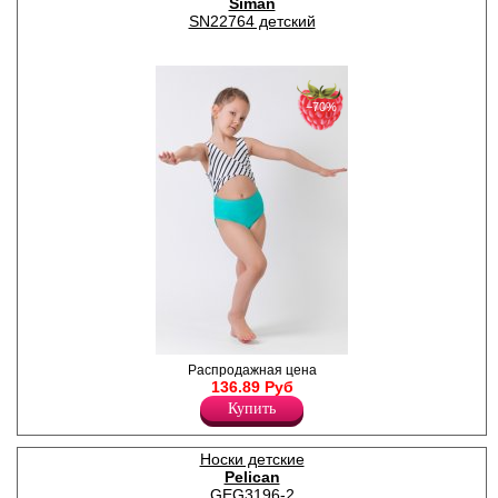
Siman
SN22764 детский
−70%
Слитный купальник для
Распродажная цена
девочек с рисунком полоска,
136.89 Руб
съемной чашечкой на
Купить
тонком поролоне.
Полиамид 82%
Спандекс 18%
Носки детские
Pelican
GEG3196-2