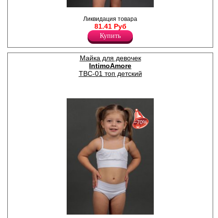
Майка для мальчиков из
Ликвидация товара
хлопка, на широких
81.41 Руб
бретелях
Лайкра 10%
Купить
Хлопок 90%
Майка для девочек
IntimoAmore
TBC-01 топ детский
30%
с 22-07-2026 по 28-07-2026
−70%
50%
с 29-07-2026 по 04-08-2026
70%
с 05-08-2026 по 11-08-2026