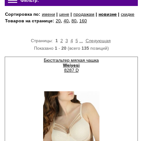
Фильтр:
Сортировка по:
имени
|
цене
|
продажам
|
новизне
|
скидке
Товаров на странице:
20
,
40
,
80
,
160
Страницы:
1
2
3
4
5
...
Следующая
Показано
1
-
20
(всего
135
позиций)
Бюстгальтер мягкая чашка
Weiyesi
8287 D