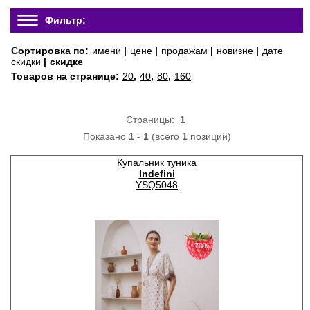
Фильтр:
Сортировка по:
имени
|
цене
|
продажам
|
новизне
|
дате
скидки
|
скидке
Товаров на странице:
20
,
40
,
80
,
160
Страницы:
1
Показано
1
-
1
(всего
1
позиций)
Купальник туника
Indefini
YSQ5048
−70%