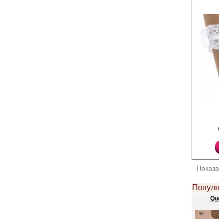
Подвязка кружевная.
Лайкра 20%
Полиамид 80%
Показ
Популя
Qu