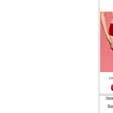
Эластан 15%
Пояс для чулок в "гор
Сп
застежек, с регулиру
ажурного кружева на 
Нейлон 75%
Эластан 25%
Чул
Ro