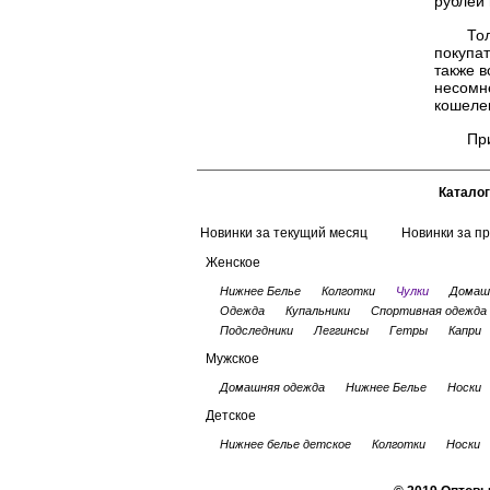
рублей 
Тол
покупат
также в
несомн
кошелек
Пр
Каталог
Новинки за текущий месяц
Новинки за п
Женское
Нижнее Белье
Колготки
Чулки
Домаш
Одежда
Купальники
Спортивная одежда
Подследники
Леггинсы
Гетры
Капри
Мужское
Домашняя одежда
Нижнее Белье
Носки
Детское
Нижнее белье детское
Колготки
Носки