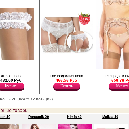
−20%
Пояс кружевной со штрипками для чулок,
сзади застёжка 2 крючка в 3 ряда, на
передней детали атласный бантик с
Пояс для чулок из изящного круж
Оптовая цена
Распродажная цена
Распродажная
длинными цветными ленточками.
вышивкой. В центре декоративн
432.00 Руб
466.56 Руб
658.76 Р
Полиамид 80%
с подвеской.
Эластан 20%
Лайкра 20%
Купить
Купить
Купить
Полиамид 80%
ано
1
-
20
(всего
72
позиций)
рные товары:
een 40
Romantik 20
Nimfa 40
Malizia 40