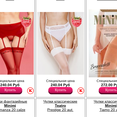
Эластан 15%
Полиамид 90%
Эластан 10%
спец
спец
цена
цена
ошек", широкий, без
Пояс для чулок из ажурного кружева на
Бандалетки кружевные на силик
ециальная цена
Специальная цена
Специальная
емыми резинками, из
тюле. Удобная застежка на крючки и
основе, препятствует натиранию
240.04 Руб
240.04 Руб
272.00 Р
тюле.
регулируемые резинки обеспечивают
части бедра. Указана таблица п
максимальный комфорт.
Купить
Купить
Купить
бедра: III - 53-57 см, IV - 58-62 см,
Нейлон 88%
см, VI - 68-72 см.
Эластан 12%
Плотность -1ден
ки фантазийные
Чулки классические
Чулки класси
Полиамид 86%
Minimi
Teatro
Minimi
Эластан 14%
manza 20 calze
Prestige 20 aut.
Tiamo 20 a