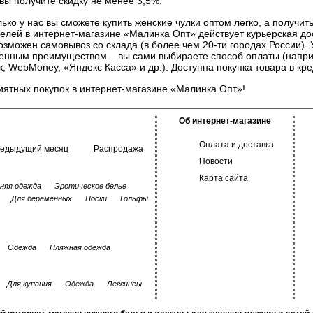
вы получите скидку не менее 3,5%.
ько у нас вы сможете купить женские чулки оптом легко, а получить
елей в интернет-магазине «Малинка Опт» действует курьерская д
озможен самовывоз со склада (в более чем 20-ти городах России).
енным преимуществом – вы сами выбираете способ оплаты (напри
, WebMoney, «Яндекс Касса» и др.). Доступна покупка товара в кре
иятных покупок в интернет-магазине «Малинка Опт»!
Об интернет-магазине
Оплата и доставка
редыдущий месяц
Распродажа
Новости
Карта сайта
няя одежда
Эротическое белье
Для беременных
Носки
Гольфы
Одежда
Пляжная одежда
Для купания
Одежда
Леггинсы