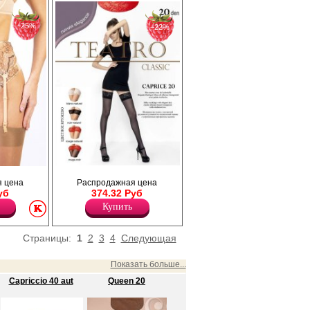
−25%
−22%
Чулки шелковистые с контрастной
ева с
 цена
Распродажная цена
кружевной резинкой (8 см) на силиконовой
ый бантик
уб
374.32 Руб
основе, укреплённый прозрачный мысок.
Плотность 20ден
Купить
Полиамид 85%
Эластан 15%
Страницы:
1
2
3
4
Следующая
Показать больше...
Capriccio 40 aut
Queen 20