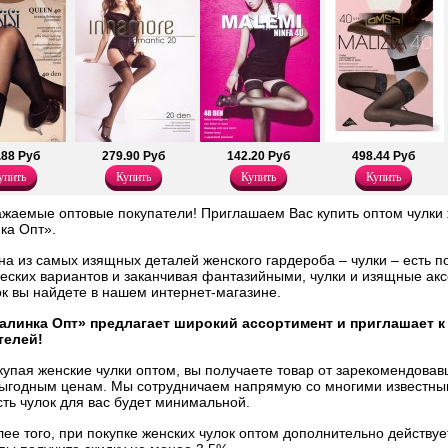
.88 Руб
279.90 Руб
142.20 Руб
498.44 Руб
упить
Купить
Купить
Купить
ажаемые оптовые покупатели! Приглашаем Вас купить оптом чулки
ка Опт».
а из самых изящных деталей женского гардероба – чулки – есть по
еских вариантов и заканчивая фантазийными, чулки и изящные акс
к вы найдете в нашем интернет-магазине.
алинка Опт» предлагает широкий ассортимент и приглашает к
телей!
купая женские чулки оптом, вы получаете товар от зарекомендовав
выгодным ценам. Мы сотрудничаем напрямую со многими известны
ть чулок для вас будет минимальной.
ее того, при покупке женских чулок оптом дополнительно действует