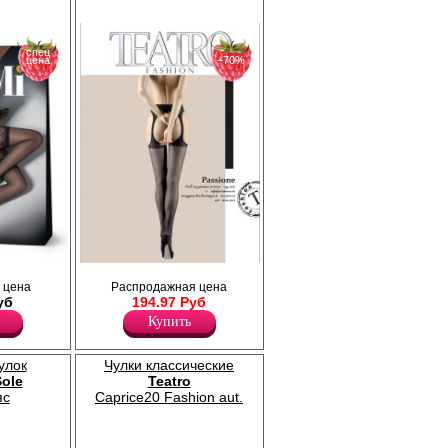
спец
цена
−70%
м) на
Соблазнительные чулки с эффектным
 цена
Распродажная цена
я,
поддерживающим поясом на талии,
уб
194.97 Руб
плоский шов, укрепленный мысок.
Плотность 20ден
Купить
Лайкра 19%
Полиамид 81%
улок
Чулки классические
Sole
Teatro
яс
Caprice20 Fashion aut.