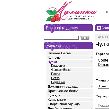
Те
Поиск по моделям:
Глав
Главная
Чулк
Женское
Нижнее Белье
Торгов
Колготки
Conte
Чулки
Diman
Классика
...
Фантазийные
Пояса
Сетка
Фильтр
Подвязки
Домашняя одежда
Эротическое белье
Одежда
Сортир
Купальники
Спортивная одежда
Показ
Для беременных