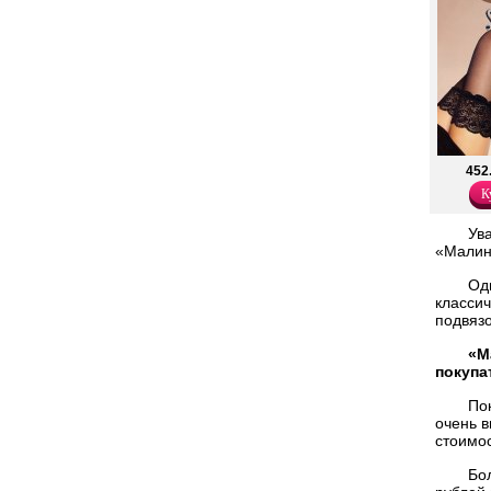
452
К
Ув
«Малин
Одн
классич
подвязо
«М
покупа
По
очень 
стоимос
Бол