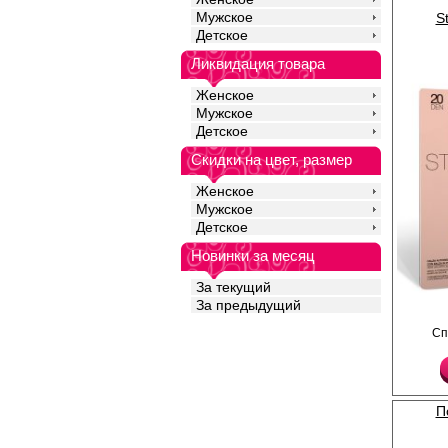
Мужское
S
Детское
Ликвидация товара
Женское
Мужское
Детское
Скидки на цвет, размер
Женское
Мужское
Детское
Новинки за месяц
За текущий
За предыдущий
Чулки женские плотно
Сп
элегантной кружевной
силиконовой основе. 
комфортно фиксирует 
обеспечивает комфор
Невидимый усиленный
для открытой обуви.
П
Плотность 20ден
Полиамид 85%