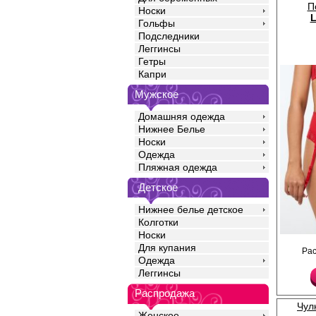
П
Носки
L
Гольфы
Подследники
Леггинсы
Гетры
Капри
Мужское
Домашняя одежда
Нижнее Белье
Носки
Одежда
Пляжная одежда
Детское
Нижнее белье детское
Колготки
Носки
.
Для купания
Ра
Полиамид 90%
Одежда
Эластан 10%
Леггинсы
Распродажа
Чул
Женское