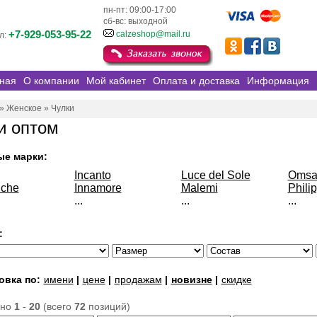
пн-пт: 09:00-17:00
сб-вс: выходной
+7-929-053-95-22
calzeshop@mail.ru
л:
ная
О компании
Мой кабинет
Оплата и доставка
Информация
»
Женское
»
Чулки
и оптом
ые марки:
Incanto
Luce del Sole
Oms
che
Innamore
Malemi
Phili
...
...
...
:
овка по:
имени
|
цене
|
продажам
|
новизне
|
скидке
ано
1
-
20
(всего
72
позиций)