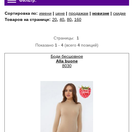
Фильтр:
Сортировка по:
имени
|
цене
|
продажам
|
новизне
|
скидке
Товаров на странице:
20
,
40
,
80
,
160
Страницы:
1
Показано
1
-
4
(всего
4
позиций)
Боди бесшовное
Alla buone
8030
спец
цена