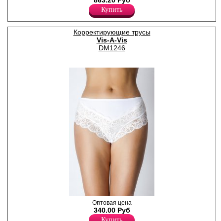
863.20 Руб
бретели.
Купить
Лайкра 20%
Полиамид 80%
Корректирующие трусы
Vis-A-Vis
DM1246
Трусики макси из
Оптовая цена
полиамидного полотна с
340.00 Руб
эластаном, на передней и
Купить