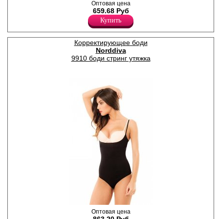
однотонные, х/б ластовица.
Оптовая цена
Полиамид 80%
659.68 Руб
Эластан 20%
Купить
Корректирующее боди
Norddiva
9910 боди стринг утяжка
Боди-стринги с утягивающим
Оптовая цена
эффектом, регулируемые