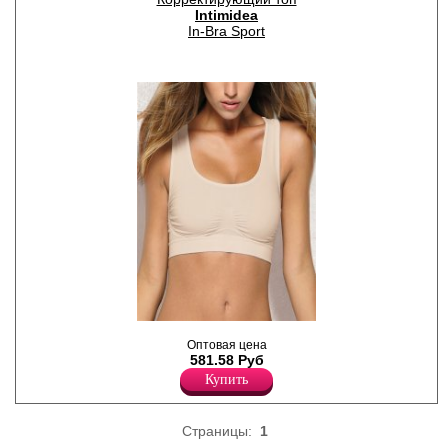
Intimidea
In-Bra Sport
Моделирующий топ с
Оптовая цена
комфортными бретелями, с
581.58 Руб
поддержкой в области груди.
Полиамид 81%
Купить
Эластан 19%
Страницы:
1