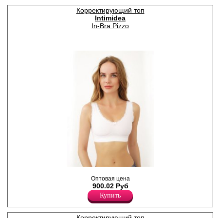
Корректирующий топ
Intimidea
In-Bra Pizzo
Моделирующий топ с
Оптовая цена
элегантным кружевом.
900.02 Руб
Лайкра 19%
Полиамид 81%
Купить
Корректирующий топ