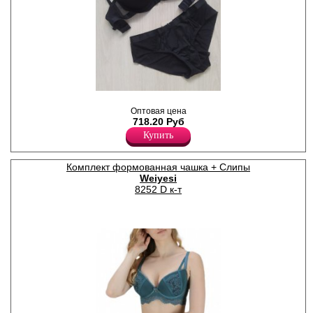
Комплект женского белья.
Бюстгальтер с
Оптовая цена
формованными чашками на
718.20 Руб
косточках, гладкий. Бретели
Купить
регулируются по длине,
съемные. Трусы слипы из
сетчатого полотна, со
Комплект формованная чашка + Слипы
средней линией талии, х/б
Weiyesi
ластовицей.
Нейлон 93%
8252 D к-т
Эластан 7%