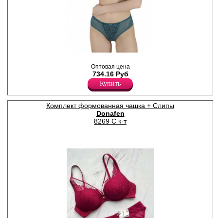
Комплект женского белья из
кружевного полотна с
Оптовая цена
цветочным рисунком.
734.16 Руб
Бюстгальтер с
Купить
формованными чашками на
тонком поролоне. Бретели
регулируются по длине,
Комплект формованная чашка + Слипы
несъемные. Трусики слипы
Donafen
со средней линией талии, х/
б ластовицей. Модель
8269 C к-т
дополнена сетчатым
полотном.
Нейлон 93%
Эластан 7%