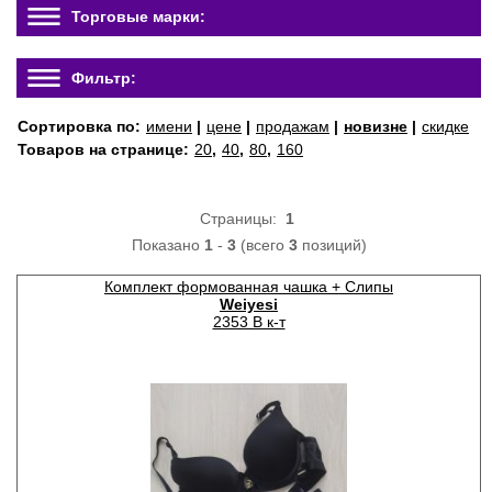
Торговые марки:
Фильтр:
Сортировка по:
имени
|
цене
|
продажам
|
новизне
|
скидке
Товаров на странице:
20
,
40
,
80
,
160
Страницы:
1
Показано
1
-
3
(всего
3
позиций)
Комплект формованная чашка + Слипы
Weiyesi
2353 B к-т