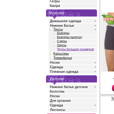
Гетры
Капри
Мужское
Домашняя одежда
Нижнее Белье
Трусы
Боксеры
Боксеры (шорты)
Слипы
Хипсы
Трусы больших размеров
Кальсоны
Термобелье
Носки
Одежда
Пляжная одежда
Трусы шорты мужские 
полотна кулирная гла
Детское
с добавлением лайкры,
средней линией тали
Нижнее белье детское
силуэта, профилиров
Колготки
повторяющим изгибы т
Носки
удобной открытой рез
Т
полностью закрывает
Для купания
опускается на бедра,
Одежда
движения и обеспечи
Леггинсы
течении всего дня. По
ежедневного ношения,