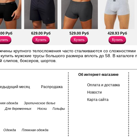
.00 Руб
629.00 Руб
529.00 Руб
428.93 Руб
упить
Купить
Купить
Купить
жчины крупного телосложения часто сталкиваются со сложностями 
купить мужские трусы большого размера вплоть до 58. В каталоге 
 слипов, боксеров, шортов.
Об интернет-магазине
Оплата и доставка
редыдущий месяц
Распродажа
Новости
Карта сайта
няя одежда
Эротическое белье
Для беременных
Носки
Гольфы
Одежда
Пляжная одежда