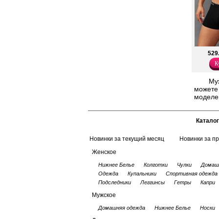
529
К
Му
можете 
моделей
Каталог
Новинки за текущий месяц
Новинки за п
Женское
Нижнее Белье
Колготки
Чулки
Домаш
Одежда
Купальники
Спортивная одежда
Подследники
Леггинсы
Гетры
Капри
Мужское
Домашняя одежда
Нижнее Белье
Носки