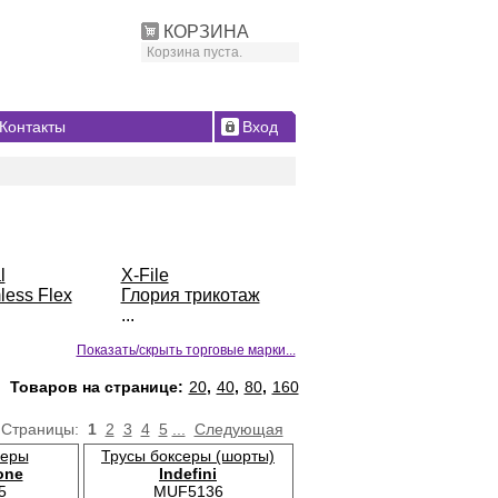
КОРЗИНА
Корзина пуста.
Контакты
Вход
l
X-File
ess Flex
Глория трикотаж
...
Показать/скрыть торговые марки...
Товаров на странице:
20
,
40
,
80
,
160
Страницы:
1
2
3
4
5
...
Следующая
серы
Трусы боксеры (шорты)
one
Indefini
5
MUF5136