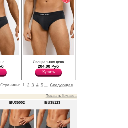
Эластан 5%
его
Трусы слипы мужские прилегающего
ена
Специальная цена
силуэта, однотонные, из
уб
204.00 Руб
высококачественного хлопка с
ающий
добавлением эластана, повышающий
Купить
оздавая
прочность и качество одежды, создавая
меют
идеальное облегание фигуры. Имеют
тичную
среднюю посадку, мягкую и эластичную
Страницы:
1
2
3
4
5
...
Следующая
ирменным
открытую резинку по талии с фирменным
льфик.
логотипом, профилированный гульфик.
ия и
Модель не ограничивает движения и
Показать больше...
 всего
обеспечивает комфорт в течении всего
IBU35002
IBU35123
ких
дня. Базовая модель в классических
ного
оттенках. Подходят для ежедневного
ношения, занятиями спортом.
Хлопок 95%
Эластан 5%