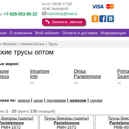
пн-пт: 09:00-17:00
сб-вс: выходной
+7-929-053-95-22
calzeshop@mail.ru
л:
ная
О компании
Мой кабинет
Оплата и доставка
Информация
»
Мужское
»
Нижнее Белье
»
Трусы
кие трусы оптом
ые марки:
uone
Innamore
Omsa
Prima
Veza
Intri
Pantelemone
Seaml
...
...
...
овка по:
имени
|
цене
|
продажам
|
новизне
|
скидке
ано
1
-
20
(всего
130
позиций)
 боксеры (шорты)
Трусы боксеры (шорты)
Трусы бок
Pantelemone
Pantelemone
Pantelem
PMH-1572
PMH-1571
PMB-45