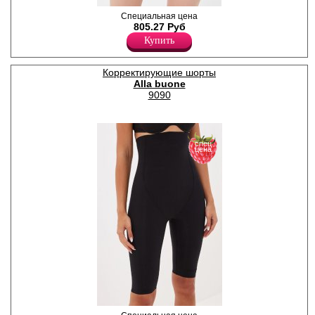
Трусы-утяжка корректирует
Специальная цена
область талии, живота и
805.27 Руб
бедер, задняя нижняя часть
Купить
из сетки.
Лайкра 13%
Полиамид 87%
Корректирующие шорты
Alla buone
9090
спец
цена