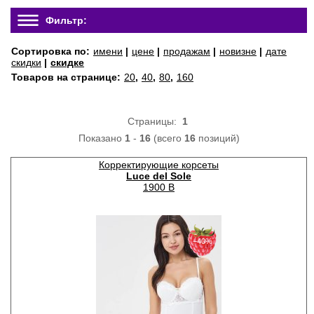
Фильтр:
Сортировка по:
имени
|
цене
|
продажам
|
новизне
|
дате
скидки
|
скидке
Товаров на странице:
20
,
40
,
80
,
160
Страницы:
1
Показано
1
-
16
(всего
16
позиций)
Корректирующие корсеты
Luce del Sole
1900 B
−40%