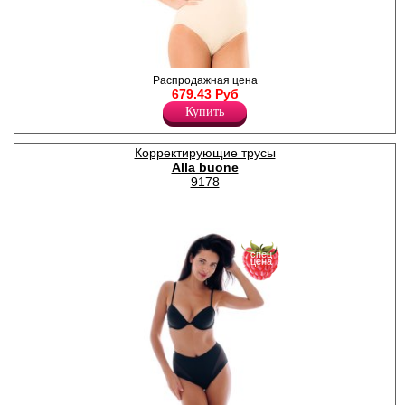
Боди на тонких съемных
Распродажная цена
бретелях, с утяжкой по
679.43 Руб
центру для живота и боков, с
Купить
одной застежкой по низу.
Лайкра 20%
Полиамид 80%
Корректирующие трусы
Alla buone
9178
спец
цена