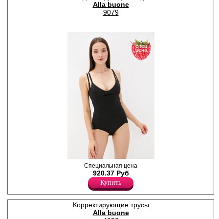
Полиамид 87%
Alla buone
9079
спец
цена
Утягивающее боди
Специальная цена
корректирует область талии,
920.37 Руб
живота и бедер, задняя
Купить
нижняя часть из сетки.
Лайкра 13%
Полиамид 87%
Корректирующие трусы
Alla buone