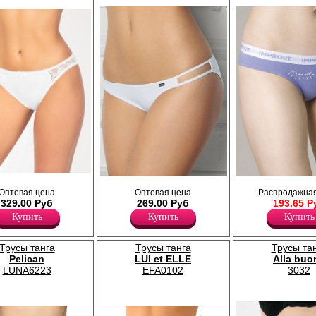
добная и комфортная
раздражения кожи. Тактильно п
ного белья.
ощупь подходят даже для самой
ая стирка при 30С.
чувствительной кожи. Удобная
повседневная модель.
Хлопок 95%
Эластан 5%
из хлопка со средней
Трусы танга женские из хлопка, средняя
Трусы танга женские с заниженн
ными вставками и
Оптовая цена
Оптовая цена
Распродажная
линия талии, с узкой боковой частью, х/б
талии из хлопка, принт на перед
ивным бантиком, х/б
329.00 Руб
269.00 Руб
193.65 Р
ластовица.
изделия, по талии резинка белог
Хлопок 95%
надписью-IMPROVE, х/б ластови
Купить
Купить
Купить
Эластан 5%
Хлопок 93%
Эластан 7%
Трусы танга
Трусы танга
Трусы та
Pelican
LUI et ELLE
Alla buo
LUNA6223
EFA0102
3032