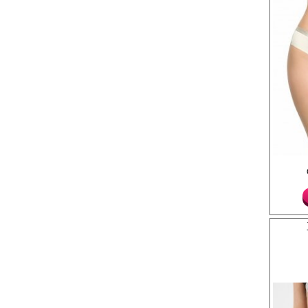
Трусики - танга низко
на передней детали, 
по поясу, кружевная 
ножке.
Лайкра 7%
Хлопок 93%