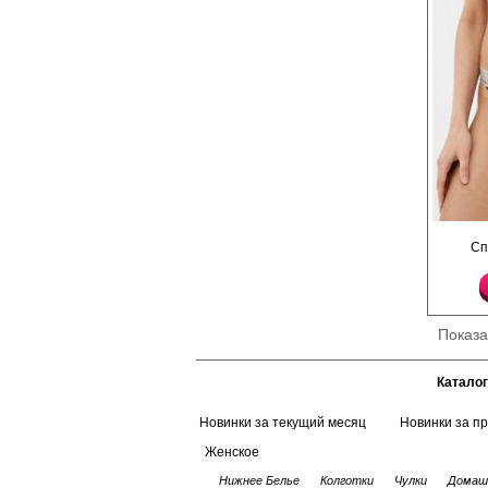
Трусики - танга одно
Сп
блестящей резинкой п
Лайкра 5%
Хлопок 95%
Показ
Каталог
Новинки за текущий месяц
Новинки за п
Женское
Нижнее Белье
Колготки
Чулки
Домаш