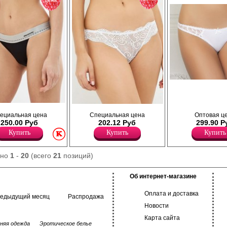
цена
Трусики танга из хлопка, декори
кружевными вставками, атласный
Лайкра 6%
Хлопок 81%
тонные с жаккардовой
Трусики-танга полностью кружевные, с
Нейлон 13%
ециальная цена
Специальная цена
Оптовая ц
о поясу.
низкой посадкой - "на бёдрах".
250.00 Руб
202.12 Руб
299.90 Р
Лайкра 15%
Полиамид 80%
Купить
Купить
Купить
Хлопок 5%
ано
1
-
20
(всего
21
позиций)
Об интернет-магазине
Оплата и доставка
редыдущий месяц
Распродажа
Новости
Карта сайта
няя одежда
Эротическое белье