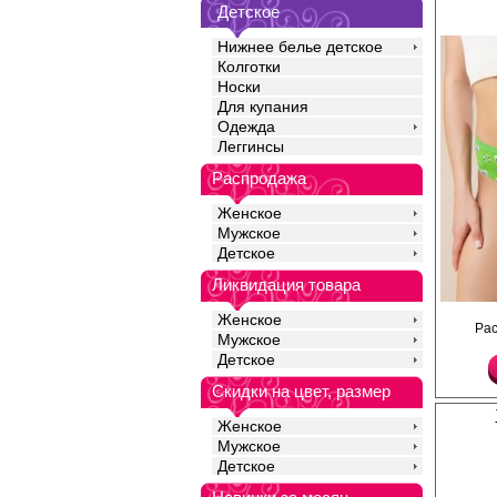
Детское
Нижнее белье детское
Колготки
Носки
Для купания
Одежда
Леггинсы
Распродажа
Женское
Мужское
Детское
Ликвидация товара
Трусики танга женские
Женское
Ра
хлопкового полотна с
Мужское
эластана, повышающи
Детское
качество одежды, соз
облегание фигуры. И
Скидки на цвет, размер
посадку, мягкую и эла
резинку по талии, уд
время носки. Модель 
Женское
зеленом цвете с прин
Мужское
всему полотну издели
Детское
элемента. Гигиенична
ластовица позволяет 