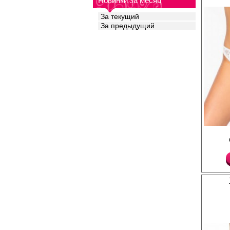
Новинки за месяц
раздражения кожи. У
модель для повседнев
За текущий
Рекомендуется бережн
Хлопок 48%
За предыдущий
Бамбук 48%
Эластан 4%
Трусы- танга женские 
линией талии, кружев
обрамлением, декорат
ластовицей.
Хлопок 81%
Нейлон 13%
Эластан 6%