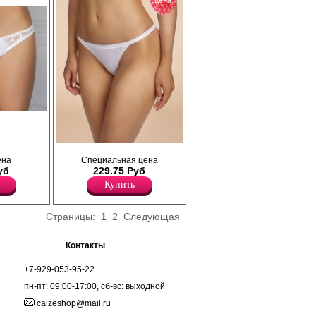
цена
рованы
 бантик.
Гладкие трусики-танга с оригинальными
ена
Специальная цена
резинками по поясу и ножке.
уб
229.75 Руб
Лайкра 5%
Хлопок 95%
Купить
Страницы:
1
2
Следующая
Контакты
+7-929-053-95-22
пн-пт: 09:00-17:00, сб-вс: выходной
calzeshop@mail.ru