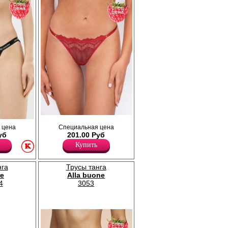
спец
спец
цена
цена
Трусики - танга полностью кружевные, по
о ножке,
 цена
Специальная цена
боковой части на резинках.
отного
уб
201.00 Руб
Лайкра 20%
зинка с
Полиамид 80%
Купить
нга
Трусы танга
e
Alla buone
4
3053
спец