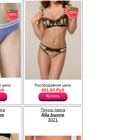
риятные на
−30%
−20%
ой линией
Трусы танга классической посадки из
 цена
Распродажная цена
ней части
оригинальной вышивки с крупным рисунком
уб
401.63 Руб
о цвета с
плотного застила, создающим эффект
ца.
Купить
аппликации и нежной эластичной сетки.
Передняя деталь продублирована мягкой
сеткой, задняя деталь полностью из мягкой
нга
Трусы танга
сетки двойного сложения по краю. Х/б
ластовица.
ne
Alla buone
Полиамид 90%
3021
Эластан 10%