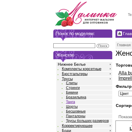
Те
Поиск по моделям:
Глав
Главная
Женс
Женское
Нижнее Белье
Торгов
Комплекты корсетные
Alla b
Бюстгальтеры
Imprel
Трусы
Слипы
Фильтр
Стринги
Бикини
Бразильяна
Танга
Сортир
Шорты
Бесшовные
Панталоны
Показ
Трусы больших размеров
Корректирующее
L
Боди