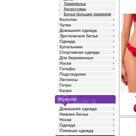
Термобелье
Аксессуары
Бельё больших размеров
Колготки
Чулки
Домашняя одежда
Эротическое белье
Одежда
Купальники
Спортивная одежда
Для беременных
Носки
Гольфы
Подследники
Леггинсы
Гетры
Капри
Трусики танга женские
Мужское
высококачественного 
цветочным рисунком, 
Домашняя одежда
талии, гигиеничной х
Полиамид 80%
Нижнее Белье
Эластан 20%
Носки
Одежда
Пляжная одежда