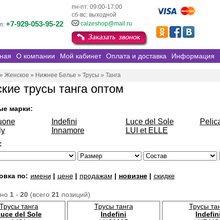
пн-пт: 09:00-17:00
сб-вс: выходной
+7-929-053-95-22
calzeshop@mail.ru
л:
ная
О компании
Мой кабинет
Оплата и доставка
Информация
»
Женское
»
Нижнее Белье
»
Трусы
»
Танга
кие трусы танга оптом
ые марки:
uone
Indefini
Luce del Sole
Pelic
ly
Innamore
LUI et ELLE
:
овка по:
имени
|
цене
|
продажам
|
новизне
|
скидке
ано
1
-
20
(всего
21
позиций)
Трусы танга
Трусы танга
Трусы та
uce del Sole
Indefini
Indefin