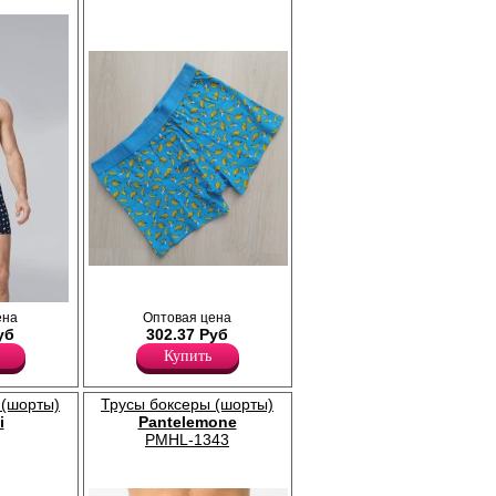
Трусы боксеры мужские из натурального
хлопка, прилегающего силуэта, с
профилированным гульфиком. Принт в
ального
ена
Оптовая цена
ассортименте, наличие уточнить у
уб
302.37 Руб
менеджера.
акрытой
Купить
Хлопок 90%
тну.
Эластан 10%
 (шорты)
Трусы боксеры (шорты)
i
Pantelemone
PMHL-1343