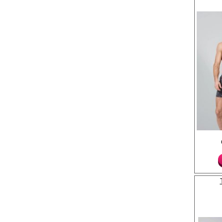
для ежедневного ноше
занятий спортом. Рек
бережная стирка при
выше 40 градусов.
Лайкра 5%
Хлопок 95%
Трусы боксеры мужски
хлопка, свободного си
закрытой резинке, гул
Хлопок 100%