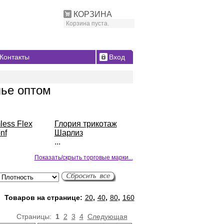
КОРЗИНА
Корзина пуста.
Контакты
Вход
лье оптом
ess Flex
Глория трикотаж
nf
Шарлиз
...
Показать/скрыть торговые марки...
Товаров на странице:
20
,
40
,
80
,
160
Страницы:
1
2
3
4
Следующая