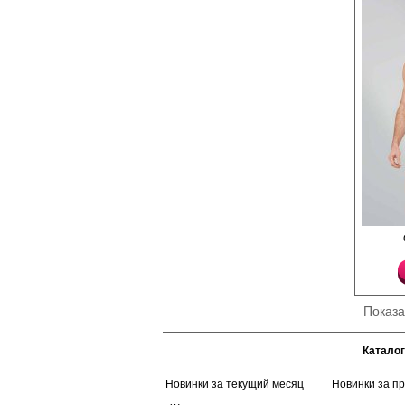
Трусы слипы мужские 
высококачественного х
профилированным гул
резинке. Состав серых
полиэстер-70%, хлопо
Хлопок 100%
Показ
Каталог
Новинки за текущий месяц
Новинки за п