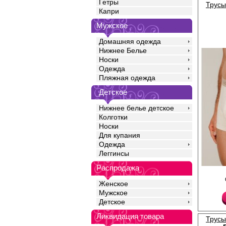
Гетры
Трусы
Капри
Мужское
Домашняя одежда
Нижнее Белье
Носки
Одежда
Пляжная одежда
Детское
Нижнее белье детское
Колготки
Носки
Для купания
Одежда
Леггинсы
Распродажа
Трусы боксеры мужски
натурального хлопка 
Женское
эластана, повышающи
Мужское
качество одежды, соз
облегание фигуры. Гл
Детское
не вызывает раздраж
тепло в прохладные 
Ликвидация товара
Трусы
посадку, мягкую и эл