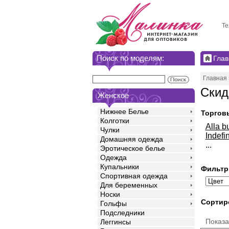
Те
Поиск по моделям:
Глав
Главная
Скид
Женское
Нижнее Белье
Торгов
Колготки
Alla b
Чулки
Indefin
Домашняя одежда
...
Эротическое белье
Одежда
Купальники
Фильтр
Спортивная одежда
Для беременных
Носки
Сортир
Гольфы
Подследники
Показ
Леггинсы