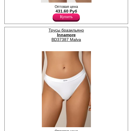
Трусики бразилиана женские
Оптовая цена
из модала и хлопка с
431.60 Руб
добавлением эластана,
Купить
повышающий прочность и
качество одежды, создавая
идеальное облегание
Трусы бразильяно
фигуры. Имеют среднюю
Innamore
посадку, мягкую и
эластичную тонкую резинку
BD37387 Malva
по талии и ножкам,
удерживающие трусы во
время носки. Гигиеничная
хлопковая ластовица
позволяет избежать трения
и раздражения кожи.
Отлично пропускают воздух
и быстро впитывают влагу,
сохраняя ощущение
свежести на протяжении
всего дня. Тактильно
приятные на ощупь
подходят даже для самой
чувствительной кожи.
Комфортная повседневная
модель.
Хлопок 45%
Модал 45%
Эластан 10%