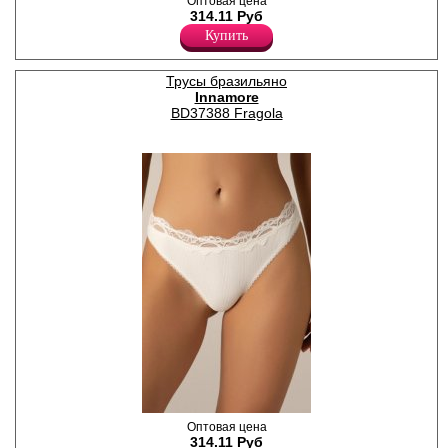
Трусики бразилиана женские
Оптовая цена
со средней линией талии, из
314.11 Руб
высококачественного хлопка
Купить
с добавлением эластана,
повышающий прочность и
качество одежды, создавая
Трусы бразильяно
идеальное облегание
Innamore
фигуры. Гигиеничная
хлопковая ластовица
BD37388 Fragola
позволяет избежать трения
и раздражения кожи.
Удобная и комфортная
модель для повседневного и
спортивного белья.
Хлопок 95%
Эластан 5%
Трусики бразилиана женские
Оптовая цена
однотонные, из деликатного
314.11 Руб