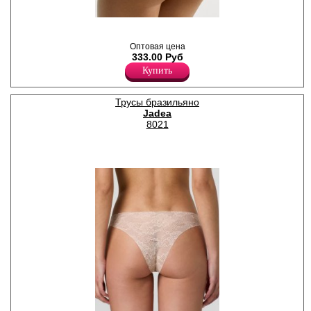
Трусики бразилиана женские
из натурального хлопка с
добавлением эластана,
Оптовая цена
повышающий прочность и
333.00 Руб
качество одежды, создавая
Купить
идеальное облегание
фигуры. Имеют среднюю
посадку, мягкую и
Трусы бразильяно
эластичную резинку по
Jadea
талии. Задняя деталь
8021
выполнена из кружевного
ажурного полотна.
Гигиеничная хлопковая
ластовица для
дополнительного комфорта.
Хлопок 95%
Эластан 5%