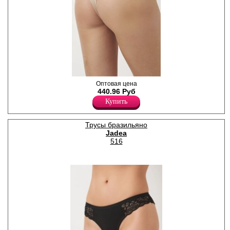
Рекомендуется бережная
стирка при 30С.
Хлопок 92%
Эластан 8%
Трусики бразилиана женские
Оптовая цена
из модала и хлопка с
440.96 Руб
добавлением эластана,
Купить
повышающий прочность и
качество одежды, создавая
идеальное облегание
Трусы бразильяно
фигуры. Имеют среднюю
Jadea
посадку, мягкую и
эластичную тонкую резинку
516
по талии и ножкам,
удерживающие трусы во
время носки. Гигиеничная
хлопковая ластовица
позволяет избежать трения
и раздражения кожи.
Отлично пропускают воздух
и быстро впитывают влагу,
сохраняя ощущение
свежести на протяжении
всего дня. Тактильно
приятные на ощупь