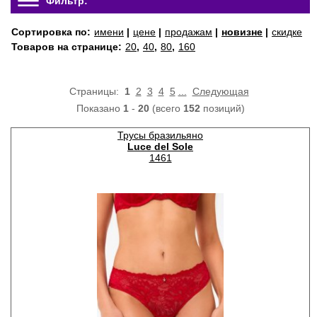
Фильтр:
Сортировка по:
имени
|
цене
|
продажам
|
новизне
|
скидке
Товаров на странице:
20
,
40
,
80
,
160
Страницы:
1
2
3
4
5
...
Следующая
Показано
1
-
20
(всего
152
позиций)
Трусы бразильяно
Luce del Sole
1461