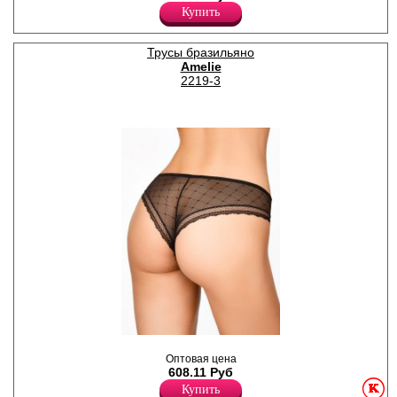
перфорированного
Купить
хлопкового полотна с
добавлением нейлона и
эластана, повышающий
Трусы бразильяно
прочность и качество
Amelie
одежды, создавая
идеальное облегание
2219-3
фигуры. Имеют среднюю
посадку, мягкую и
эластичную резинку по
талии, удерживающие трусы
во время носки. Модель
декорирована кружевом.
Гигиеничная хлопковая
ластовица позволяет
избежать трения и
раздражения кожи. Удобная
и комфортная модель для
повседневного белья. .
Хлопок 85%
Нейлон 9%
Эластан 6%
Трусики бразилиана женские
коллекции NADIN из мягкой
Оптовая цена
микрофибры и нежного
608.11 Руб
гипюра, со средней линией
Купить
талии, шириной бочка 8см,