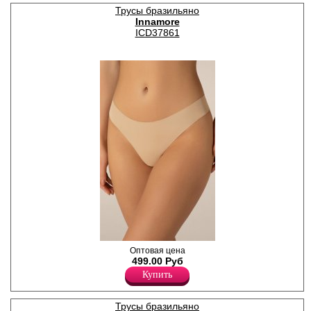
добавлением нейлона и
Трусы бразильяно
эластана, повышающий
Innamore
прочность и качество
одежды, создавая
ICD37861
идеальное облегание
фигуры. Имеют среднюю
посадку, мягкую и
эластичную резинку по
талии, удерживающие трусы
во время носки. Гигиеничная
хлопковая ластовица
позволяет избежать трения
и раздражения кожи.
Удобная и комфортная
модель для повседневного
белья.
Хлопок 44%
Нейлон 51%
Эластан 5%
Трусики бразилиана женские
Оптовая цена
из мягкого и эластичного
499.00 Руб
материала, бесшовные, с
Купить
лазерной обработкой шва,
однотонные, со средней
линией талии. Удобная и
Трусы бразильяно
комфортная модель для