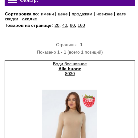
Фильтр:
Сортировка по:
имени
|
цене
|
продажам
|
новизне
|
дате
скидки
|
скидке
Товаров на странице:
20
,
40
,
80
,
160
Страницы:
1
Показано
1
-
1
(всего
1
позиций)
Боди бесшовное
Alla buone
8030
спец
цена