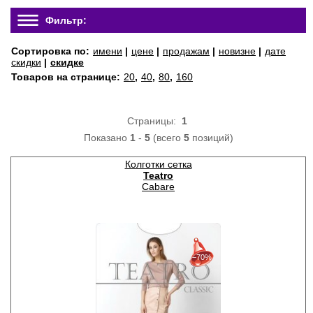
Фильтр:
Сортировка по:
имени
|
цене
|
продажам
|
новизне
|
дате
скидки
|
скидке
Товаров на странице:
20
,
40
,
80
,
160
Страницы:
1
Показано
1
-
5
(всего
5
позиций)
Колготки сетка
Teatro
Cabare
30%
с 22-07-2026 по 28-07-2026
−70%
50%
с 29-07-2026 по 04-08-2026
70%
с 05-08-2026 по 11-08-2026