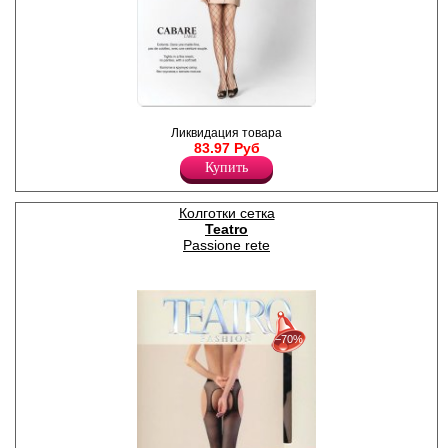
Колготки в крупную сетку, без
Ликвидация товара
трусиков, мягкий пояс,
83.97 Руб
мысочки в мелкую сетку.
Лайкра 10%
Купить
Полиамид 90%
Колготки сетка
Teatro
Passione rete
30%
с 22-07-2026 по 28-07-2026
−70%
50%
с 29-07-2026 по 04-08-2026
70%
с 05-08-2026 по 11-08-2026