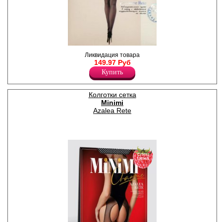
Соблазнительные колготки -
Ликвидация товара
чулки в микросетку с
149.97 Руб
эффектным
Купить
поддерживающим поясом на
талии, плоский шов,
укрепленный мысок.
Плотность -1ден
Колготки сетка
Лайкра 10%
Minimi
Полиамид 90%
Azalea Rete
спец
цена