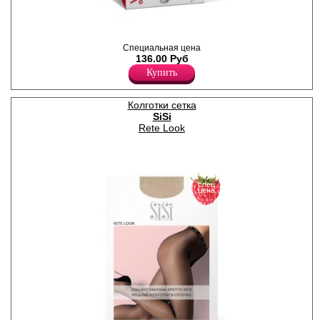
Колготки женские в крупную
Специальная цена
сетку бесшовные, ажурный
136.00 Руб
пояс, укрепленный мысок.
Полиамид 84%
Купить
Эластан 16%
Колготки сетка
SiSi
Rete Look
спец
цена